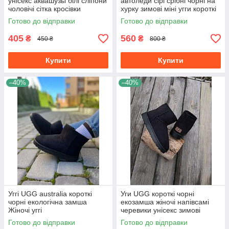
унісекс аквашузы білі сліпони
автоледи сірі срібні чорні на
чоловічі сітка кросівки
хурку зимові міні угги короткі
Готово до відправки
Готово до відправки
405
560
₴
₴
450 ₴
800 ₴
Купити
Купити
–40%
–40%
Уггі UGG australia короткі
Уги UGG короткі чорні
чорні екологічна замша
екозамша жіночі напівсамі
Жіночі уггі
черевики унісекс зимові
Готово до відправки
Готово до відправки