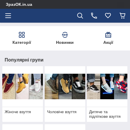
ЗразОК.in.ua
Категорії
Новинки
Акції
Популярні групи
Жіноче взуття
Чоловіче взуття
Дитяче та
підліткове взуття