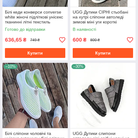
Білі кеди конверси converse
UGG Дутики СІРНІ стьобані
white жіночі підліткові унісекс
на хутрі сліпони автоледі
тканинні літні текстиль
зимові міні уги короткі
Готово до відправки
В наявності
636,65
600
₴
₴
749 ₴
800 ₴
Купити
Купити
–10%
–30%
Білі сліпони чоловічі та
UGG Дутики слипони