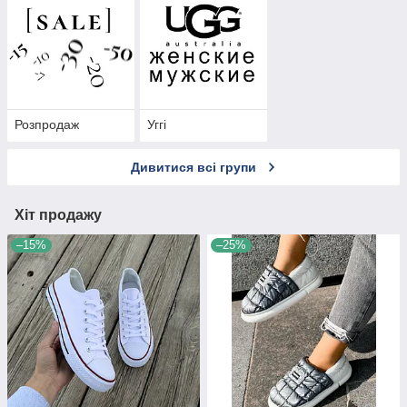
Розпродаж
Уггі
Дивитися всі групи
Хіт продажу
–15%
–25%