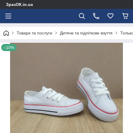
ЗразОК.in.ua
Товари та послуги
Дитяче та підліткове взуття
Только
–10%