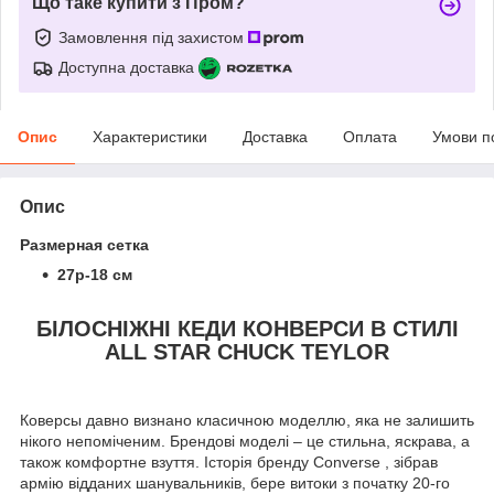
Що таке купити з Пром?
Замовлення під захистом
Доступна доставка
Опис
Характеристики
Доставка
Оплата
Умови п
Опис
Размерная сетка
27р-18 см
БІЛОСНІЖНІ КЕДИ КОНВЕРСИ В СТИЛІ
ALL STAR CHUCK TEYLOR
Коверсы давно визнано класичною моделлю, яка не залишить
нікого непоміченим. Брендові моделі – це стильна, яскрава, а
також комфортне взуття. Історія бренду Converse , зібрав
армію відданих шанувальників, бере витоки з початку 20-го