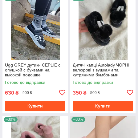
Ugg GREY дутики СЕРЫЕ с
Дитячі капці Autolady ЧОРНІ
опушкой с буквами на
велюрові з вушками та
высокой подошве
хутряними бумбонами
непромокаемые зимние
дівчаткам
Готово до відправки
Готово до відправки
630
350
₴
₴
900 ₴
500 ₴
Купити
Купити
–30%
–30%