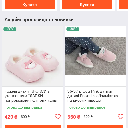
Купити
Купити
Акційні пропозиції та новинки
–30%
–30%
Рожеві дитячі КРОКСИ з
36-37 р Ugg Pink дутики
утепленням "ЛАПКИ"
дитячі Рожеві з облямівкою
непромокаючі сліпони капці
на високій підошві
для вулиці осінь зима
непромокальні зимові
Готово до відправки
Готово до відправки
420
560
₴
₴
600 ₴
800 ₴