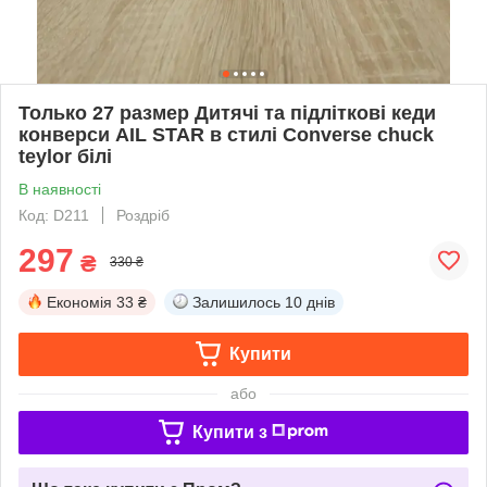
Только 27 размер Дитячі та підліткові кеди
конверси AIL STAR в стилі Converse chuck
teylor білі
В наявності
Код: D211
Роздріб
297
₴
330 ₴
Економія
33 ₴
Залишилось
10 днів
Купити
або
Купити з