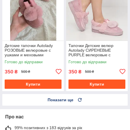
Детские тапочки Autolady
Тапочки Детские велюр
РОЗОВЫЕ велюровые с
Autolady СИРЕНЕВЫЕ
ушками и меховыми
PURPLE велюровые с
бумбонами девочкам
ушками и меховыми
Готово до відправки
Готово до відправки
бумбонами девочкам
350
350
₴
₴
500 ₴
500 ₴
Купити
Купити
Показати ще
Про нас
99% позитивних з 183 відгуків за рік