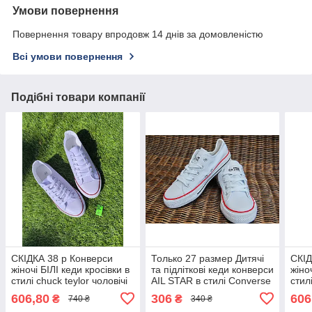
Умови повернення
Повернення товару впродовж 14 днів за домовленістю
Всі умови повернення
Подібні товари компанії
СКІДКА 38 р Конверси
Только 27 размер Дитячі
СКІД
жіночі БІЛІ кеди кросівки в
та підліткові кеди конверси
жіно
стилі chuck teylor чоловічі
AIL STAR в стилі Converse
стил
унісекс текстиль демі
білі
уніс
606,80
306
606
₴
₴
740 ₴
340 ₴