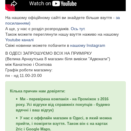
На нашому офіційному сайті ви знайдете більше взуття -
за
посиланням)
А ще, у нас є розділ розпродажів.
Ось тут.
Також можете переглянути нашу взуття наживо на нашому
Youtube каналі
Свіжі новинки можете побачити в
нашому Instagram
В ОДЕСІ ЗАПРОШУЄМО ВСІХ НА ПРИМІРКУ
(Велика Арнаутська 8 магазин біля вивіски "Адвокати")
між Канатною і Осипова
Графік роботи магазину:
пн - нд 11.00-20.00
Кілька причин нам довіряти:
Ми - перевірена компанія - на Проміжок з 2016
року. Усі відгуки від справжніх покупців - будемо
вдячні і ваш відгук)
У нас є оффлайн магазин в Одесі, в який можна
прийти, і поміряти взуття. Також він є на картах
2гіс і Google Maps.