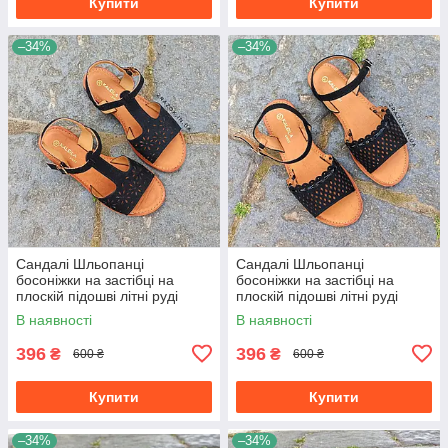
Купити
Купити
–34%
–34%
Сандалі Шльопанці
Сандалі Шльопанці
босоніжки на застібці на
босоніжки на застібці на
плоскій підошві літні руді
плоскій підошві літні руді
коричневі, чорні з візерунком
коричневі, чорні з візерунком
В наявності
В наявності
396
396
₴
₴
600 ₴
600 ₴
Купити
Купити
–34%
–34%