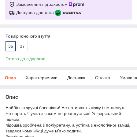
Замовлення під захистом
Доступна доставка
Розмір жіночого взуття
36
37
Готово до відправки
Опис
Характеристики
Доставка
Оплата
Умови п
Опис
Найбільш зручні босоніжки! Не натирають ніжку і не тиснуть!
Не парять !Гумка з часом не розтягується! Універсальний
підйом.
підошва зроблена з поліуретану, а устілка з екологічної замші,
завдяки чому ніжці дуже м'яко ходити.
Розмірна сітка