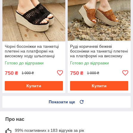
Чорні босоніжки на танкетці
Руді коричневі бежеві
плетені на платформі на
босоніжки на танкетці плетені
високому ходу шльопанці
на платформі на високому
ходу шльопанці
Готово до відправки
Готово до відправки
750
750
₴
₴
1 000 ₴
1 000 ₴
Купити
Купити
Показати ще
Про нас
99% позитивних з 183 відгуків за рік