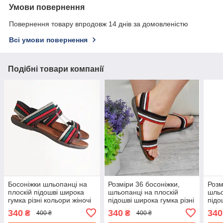
Умови повернення
Повернення товару впродовж 14 днів за домовленістю
Всі умови повернення
Подібні товари компанії
Босоніжки шльопанці на
Розміри 36 босоніжки,
Розм
плоскій підошві широка
шльопанці на плоскій
шльо
гумка різні кольори жіночі
підошві широка гумка різні
підо
кольори
коль
340
340
340
₴
₴
400 ₴
400 ₴