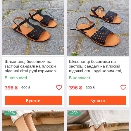
Шльопанці босоніжки на
Шльопанці босоніжки на
застібці сандалі на плоскій
застібці сандалі на плоскій
підошві літні руді коричневі,
підошві літні руді коричневі,
чорні з візерунком
чорні з візерунком
В наявності
В наявності
396
396
₴
₴
600 ₴
600 ₴
Купити
Купити
–25%
–25%