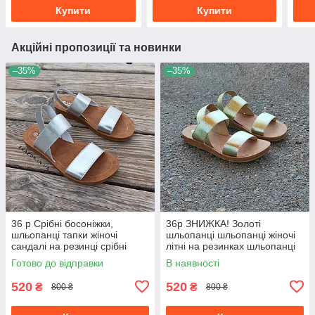
Купити
Купити
Акційні пропозиції та новинки
–35%
–35%
36 р Срібні босоніжки,
36р ЗНИЖКА! Золоті
шльопанці тапки жіночі
шльопанці шльопанці жіночі
сандалі на резинці срібні
літні на резинках шльопанці
босоніжки шльопанці тапки
шльопанці золотисті
Готово до відправки
В наявності
сандалі
520
520
₴
₴
800 ₴
800 ₴