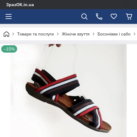
ЗразОК.in.ua
Товари та послуги
Жіноче взуття
Босоніжки і сабо
–15%