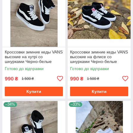
Кроссовки зимние кеды VANS
Кроссовки зимние кеды VANS
высокие на хутрі со
высокие на флисе со
шнурками Черно-белые
шнурками Черно-белые
унисекс унисекс теплые
унисекс унисекс теплые
Готово до відправки
Готово до відправки
990
990
₴
₴
1 500 ₴
1 500 ₴
Купити
Купити
–34%
–33%