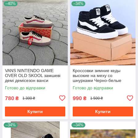
–40%
–34%
VANS NINTENDO GAME
Кроссовки зимние кеды
OVER OLD SKOOL замшеві
высокие на меху со
демі демісезон ванси
шнурками Черно-белые
нінтендо бежеві сірі
унисекс унисекс теплые
Готово до відправки
Готово до відправки
780
990
₴
₴
1 300 ₴
1 500 ₴
Купити
Купити
–34%
–34%