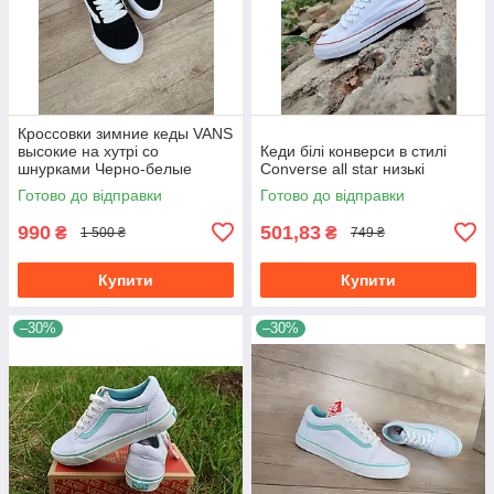
Кроссовки зимние кеды VANS
высокие на хутрі со
Кеди білі конверси в стилі
шнурками Черно-белые
Converse all star низькі
унисекс унисекс теплые
Готово до відправки
Готово до відправки
990
501,83
₴
₴
1 500 ₴
749 ₴
Купити
Купити
–30%
–30%