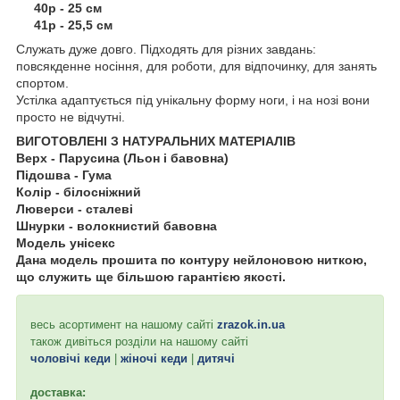
40р - 25 см
41р - 25,5 см
Служать дуже довго. Підходять для різних завдань:
повсякденне носіння, для роботи, для відпочинку, для занять
спортом.
Устілка адаптується під унікальну форму ноги, і на нозі вони
просто не відчутні.
ВИГОТОВЛЕНІ З НАТУРАЛЬНИХ МАТЕРІАЛІВ
Верх - Парусина (Льон і бавовна)
Підошва - Гума
Колір - білосніжний
Люверси - сталеві
Шнурки - волокнистий бавовна
Модель унісекс
Дана модель прошита по контуру нейлоновою ниткою,
що служить ще більшою гарантією якості.
весь асортимент на нашому сайті
zrazok.in.ua
також дивіться розділи на нашому сайті
чоловічі кеди
|
жіночі кеди
|
дитячі
доставка: