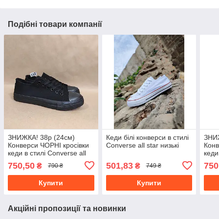
Подібні товари компанії
ЗНИЖКА! 38р (24см)
Кеди білі конверси в стилі
ЗНИЖ
Конверси ЧОРНІ кросівки
Converse all star низькі
Конв
кеди в стилі Converse all
кеди
star
star
750,50
501,83
750
₴
₴
790 ₴
749 ₴
Купити
Купити
Акційні пропозиції та новинки