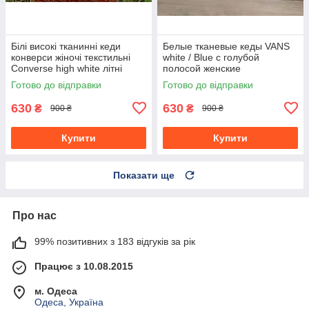
Білі високі тканинні кеди
Белые тканевые кеды VANS
конверси жіночі текстильні
white / Blue с голубой
Converse high white літні
полосой женские
текстильные весна- лето
Готово до відправки
Готово до відправки
630
630
₴
₴
900 ₴
900 ₴
Купити
Купити
Показати ще
Про нас
99% позитивних з 183 відгуків за рік
Працює з 10.08.2015
м. Одеса
Одеса, Україна