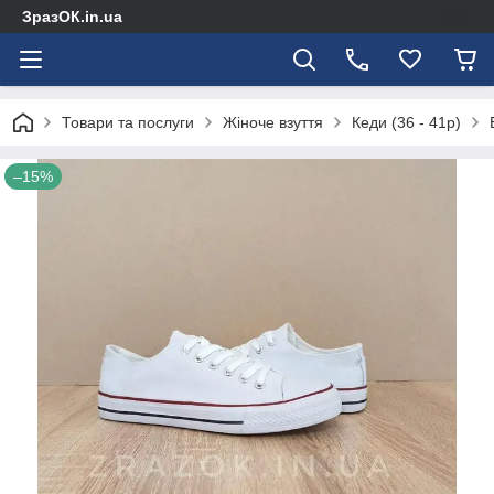
ЗразОК.in.ua
Товари та послуги
Жіноче взуття
Кеди (36 - 41р)
–15%