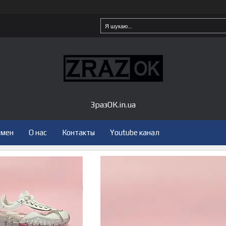
ЗразОК.in.ua
бмен
О нас
Контакты
Youtube канал