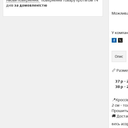
повернення товару протягом 14
днів
за домовленістю
У компан
Опис
📏 Разме
37 р -
38 р - 
📍Кроссі
2 см - т
Прошиты 
🚚 Доста
весь асо