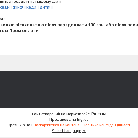
віться розділи на нашому сайті
 кеди
|
жіночі кеди
|
дитячі
а:
равляю післяплатою після передоплати 100 грн, або після п
гою Пром оплати
Prom.ua
Сайт створений на маркетплейсі
Продавець на Bigl.ua
ЗразОК.in.ua |
Поскаржитися на контент
|
Політика конфіденційності
Select Language
▼