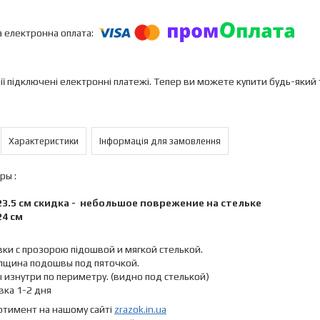
ії підключені електронні платежі. Тепер ви можете купити будь-який
Характеристики
Інформація для замовлення
ры :
 23.5 см скидка - небольшое поврежение на стельке
24 см
вки с прозорою підошвой и мягкой стелькой.
олщина подошвы под пяточкой.
изнутри по периметру. (видно под стелькой)
вка 1-2 дня
ртимент на нашому сайті
zrazok.in.ua