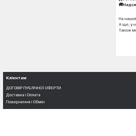
🚚Надси
На нашом
А ще, у 
Також м
Кліентам
ДОГОВІР ПУБЛІЧНОЇ ОФЕРТИ
Доставка і Оплата
Повернення і Обмін