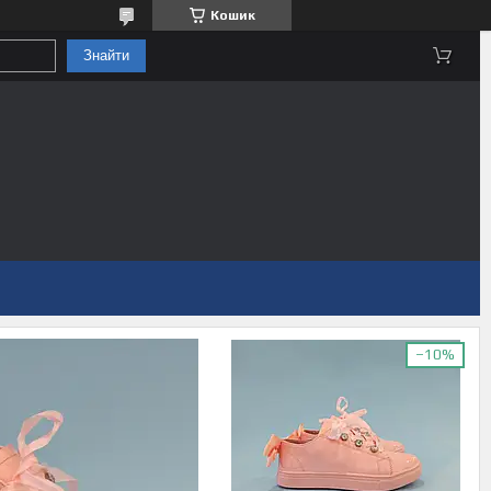
Кошик
Знайти
–10%