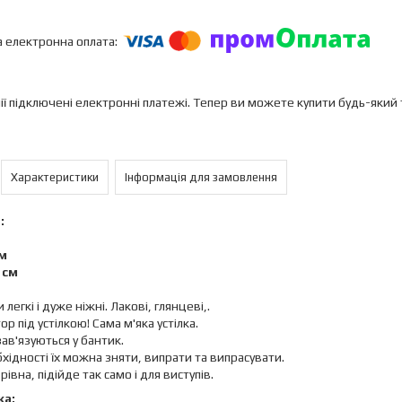
ії підключені електронні платежі. Тепер ви можете купити будь-який
Характеристики
Інформація для замовлення
:
см
5 см
легкі і дуже ніжні. Лакові, глянцеві,.
тор під устілкою! Сама м'яка устілка.
зав'язуються у бантик.
хідності їх можна зняти, випрати та випрасувати.
івна, підійде так само і для виступів.
ка: