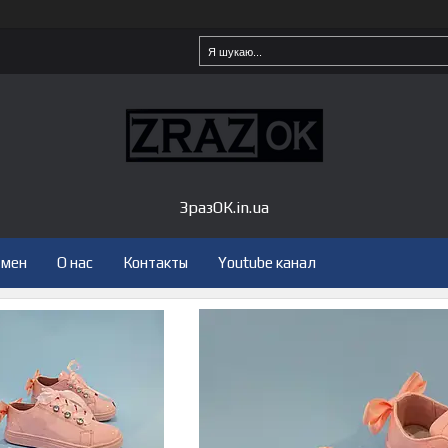
ЗразОК.in.ua
бмен
О нас
Контакты
Youtube канал