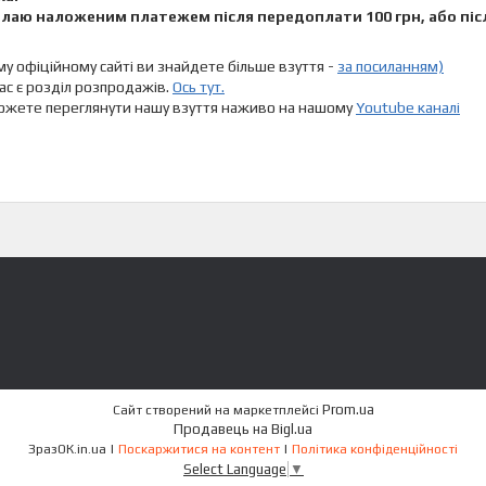
лаю наложеним платежем після передоплати 100 грн, або піс
у офіційному сайті ви знайдете більше взуття -
за посиланням)
нас є розділ розпродажів.
Ось тут.
ожете переглянути нашу взуття наживо на нашому
Youtube каналі
Prom.ua
Сайт створений на маркетплейсі
Продавець на Bigl.ua
ЗразОК.in.ua |
Поскаржитися на контент
|
Політика конфіденційності
Select Language
▼