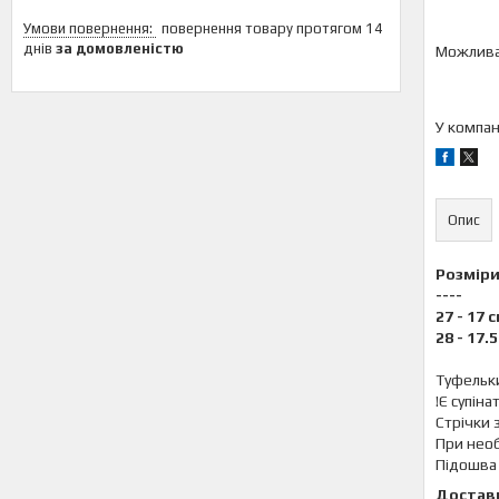
повернення товару протягом 14
днів
за домовленістю
У компан
Опис
Розміри
----
27 - 17 
28 - 17.
Туфельки 
!Є супіна
Стрічки 
При необ
Підошва р
Достав