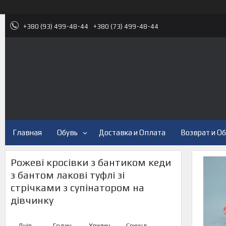
+380 (93) 499-48-44
+380 (73) 499-48-44
Главная
Обувь
Доставка и Оплата
Возврат и О
Рожеві кросівки з бантиком кеди
з бантом лакові туфлі зі
стрічками з супінатором на
дівчинку
Днів
Годин
Хвилин
Секунд