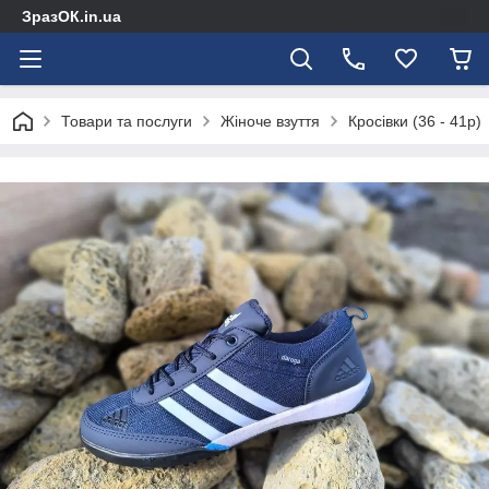
ЗразОК.in.ua
Товари та послуги
Жіноче взуття
Кросівки (36 - 41р)