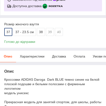
Доступна доставка
Розмір жіночого взуття
37
37 - 23.5 см
38
39
40
Готово до відправки
Опис
Характеристики
Доставка
Оплата
Умови п
Опис
Кроссовки ADIDAS Daroga Dark BLUE темно синие на белой
плоской подошве и белыми полосами с фирменым
логотипом
модель унисекс
Прекрасная модель для занятий спортом, для школы, работы