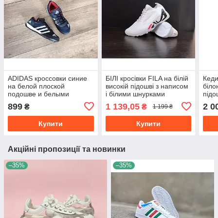
ADIDAS кроссовки синие
БІЛІ кросівки FILA на білій
Кеди
на белой плоской
високій підошві з написом
біло
подошве и белыми
і білими шнурками
підо
полосами с фирменым
текстиль унісекс
текс
899
1 139,05
2 0
₴
₴
1 199 ₴
логотипом
Купити
Купити
Акційні пропозиції та новинки
–35%
–35%