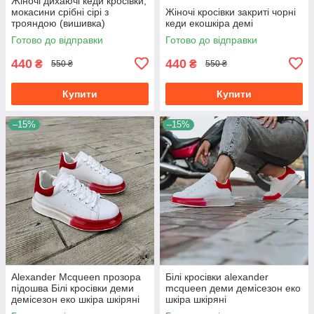
Жіночі дихаючі кеди кросівки,
мокасини срібні сірі з
Жіночі кросівки закриті чорні
трояндою (вишивка)
кеди екошкіра демі
Готово до відправки
Готово до відправки
440
440
₴
₴
550 ₴
550 ₴
Купити
Купити
–15%
–15%
Alexander Mcqueen прозора
Білі кросівки alexander
підошва Білі кросівки деми
mcqueen деми демісезон еко
демісезон еко шкіра шкіряні
шкіра шкіряні