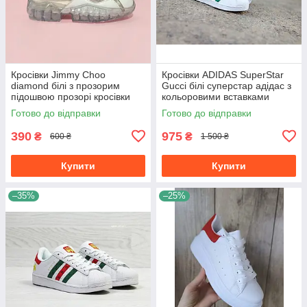
Кросівки Jimmy Choo
Кросівки ADIDAS SuperStar
diamond білі з прозорим
Gucci білі суперстар адідас з
підошвою прозорі кросівки
кольоровими вставками
джиммі Чу |
унісекс
Готово до відправки
Готово до відправки
390
975
₴
₴
600 ₴
1 500 ₴
Купити
Купити
–35%
–25%