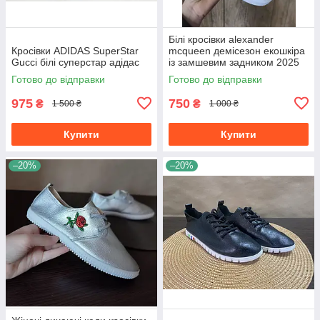
Білі кросівки alexander
Кросівки ADIDAS SuperStar
mcqueen демісезон екошкіра
Gucci білі суперстар адідас
із замшевим задником 2025
Готово до відправки
Готово до відправки
975
750
₴
₴
1 500 ₴
1 000 ₴
Купити
Купити
–20%
–20%