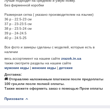
Лучше подходит на среднюю и узкую ножку.
Без фирменной коробки
Размерная сетка ( указано производителем на язычке)
36 р - 22.5-23 см
37 р - 23-23.5 см
38 р - 23.5-24 см
39 р - 24-24.5
40 р - 24.5-25
Все фото и замеры сделаны с моделей, которые есть в
наличии
весь ассортимент на нашем сайте
zrazok.in.ua
также смотрите разделы на нашем сайте
мужские кеды
|
женские кеды
|
детские
Доставка:
🚚 Отправляю наложенным платежом после предоплаты
100 грн,или после полной оплаты.
Также можете оформить заказ с помощью Пром оплаты
Приховати