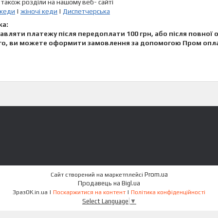
 також розділи на нашому веб- сайті
 кеди
|
жіночі кеди
|
Диспетчерська
ка:
авляти платежу після передоплати 100 грн, або після повної 
го, ви можете оформити замовлення за допомогою Пром опл
Prom.ua
Сайт створений на маркетплейсі
Продавець на Bigl.ua
ЗразОК.in.ua |
Поскаржитися на контент
|
Політика конфіденційності
Select Language
▼