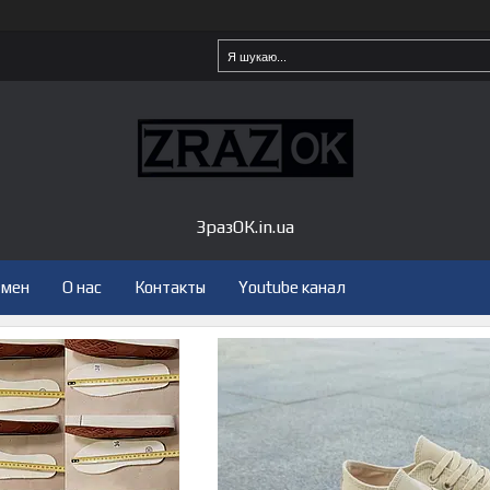
ЗразОК.in.ua
бмен
О нас
Контакты
Youtube канал