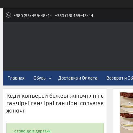
+380 (93) 499-48-44
+380 (73) 499-48-44
Главная
Обувь
Доставка и Оплата
Возврат и О
Кеди конверси бежеві жіночі літнє
ганчірні ганчірні ганчірні сonverse
жіночі
Готово до відправки