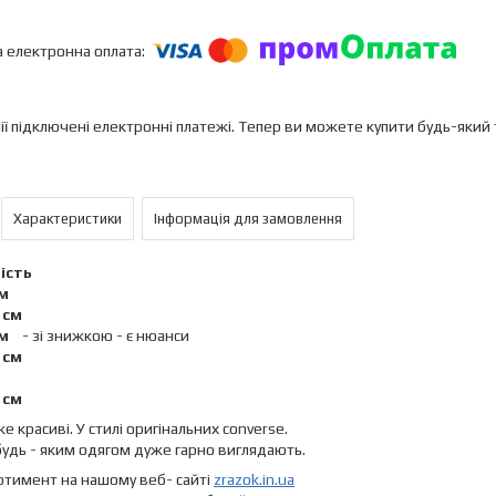
ії підключені електронні платежі. Тепер ви можете купити будь-який
Характеристики
Інформація для замовлення
ість
см
5 см
 см
- зі знижкою - є нюанси
5 см
5 см
е красиві. У стилі оригінальних converse.
 будь - яким одягом дуже гарно виглядають.
ртимент на нашому веб- сайті
zrazok.in.ua