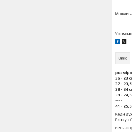
У компан
Опис
розмірн
36 - 23 
37 - 23,
38 - 24
39 - 24,
----
41 - 25,
Кеди дуж
Влітку з
весь асо