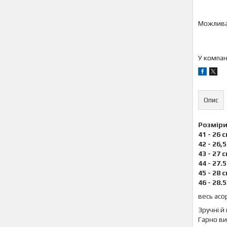
У компан
Опис
Розмір
41 - 26 
42 - 26,
43 - 27 
44 - 27.
45 - 28 
46 - 28.
весь асо
Зручні й 
Гарно в