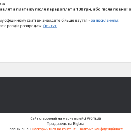
ка:
авляти платежу після передоплати 100 грн, або після повної 
у офіційному сайті ви знайдете більше взуття -
за посиланням)
нас є розділ розпродаж.
Ось тут.
Prom.ua
Сайт створений на маркетплейсі
Продавець на Bigl.ua
ЗразОК.in.ua |
Поскаржитися на контент
|
Політика конфіденційності