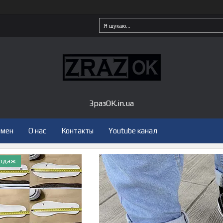
ЗразОК.in.ua
бмен
О нас
Контакты
Youtube канал
родаж