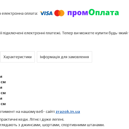
ії підключені електронні платежі. Тепер ви можете купити будь-який
Характеристики
Інформація для замовлення
и
см
5 см
см
5 см
см
5 см
ртимент на нашому веб- сайті
zrazok.in.ua
практичні кеди. Літнє і дуже легені.
иглядають з джинсами, шортами, спортивними штанами.