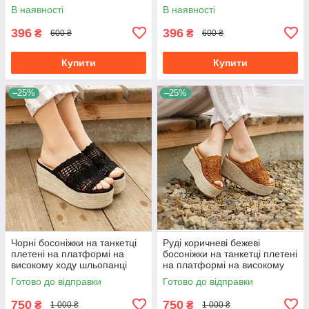
чорні з візерунком
чорні з візерунком
В наявності
В наявності
396
396
₴
₴
600 ₴
600 ₴
Купити
Купити
–25%
–25%
Чорні босоніжки на танкетці
Руді коричневі бежеві
плетені на платформі на
босоніжки на танкетці плетені
високому ходу шльопанці
на платформі на високому
ходу шльопанці
Готово до відправки
Готово до відправки
750
750
₴
₴
1 000 ₴
1 000 ₴