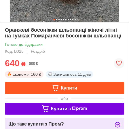
Оранжеві босоніжки шльопанці жіночі літні
на гумках Помаранчеві босоніжки шльопанці
Готово до відправки
Код: B025
Роздріб
640
₴
800 ₴
Економія
160 ₴
Залишилось
11 днів
Купити
або
Купити з
Що таке купити з Пром?