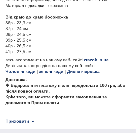
Матеріал підкладки - екозамша.
Від краю до краю босоножка
36р - 23,3 см
37р - 24 см
38р - 24,5 см
39р - 25,5 см
40р - 26,5 см
41р - 27,5 см
весь асортимент на нашому веб- сайті
zrazok.in.ua
Дивіться також розділи на нашому веб- сайті
Чоловічі кеди
|
жіночі кеди
|
Диспетчерська
Доставка:
❖ Відправляти платежу після передоплати 100 грн, або
після повної оплати.
Крім того, ви можете оформити замовлення за
допомогою Пром оплати
Приховати