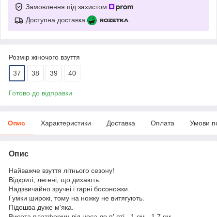
Замовлення під захистом
Доступна доставка
Розмір жіночого взуття
37
38
39
40
Готово до відправки
Опис
Характеристики
Доставка
Оплата
Умови п
Опис
Найважче взуття літнього сезону!
Відкриті, легені, що дихають.
Надзвичайно зручні і гарні босоножки.
Гумки широкі, тому на ножку не витягують.
Підошва дуже м'яка.
Висота платформи від носа до п' яті - 1 см - 1.7 см