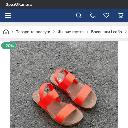
ЗразОК.in.ua
Товари та послуги
Жіноче взуття
Босоніжки і сабо
–20%