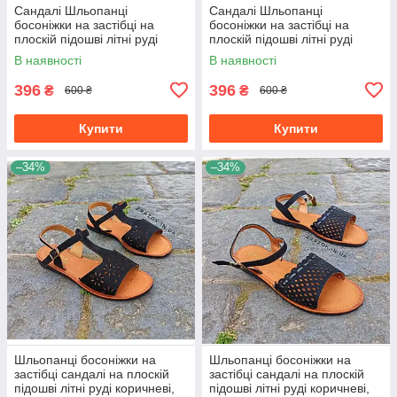
Сандалі Шльопанці
Сандалі Шльопанці
босоніжки на застібці на
босоніжки на застібці на
плоскій підошві літні руді
плоскій підошві літні руді
коричневі, чорні з візерунком
коричневі, чорні з візерунком
В наявності
В наявності
396
396
₴
₴
600 ₴
600 ₴
Купити
Купити
–34%
–34%
Шльопанці босоніжки на
Шльопанці босоніжки на
застібці сандалі на плоскій
застібці сандалі на плоскій
підошві літні руді коричневі,
підошві літні руді коричневі,