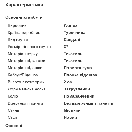
Характеристики
Основні атрибути
Виробник
Wonex
Країна виробник
Туреччина
Вид взуття
Сандалі
Розмір жіночого взуття
37
Матеріал верху
Текстиль
Матеріал підкладки
Текстиль
Матеріал підошви
Пориста гума
Каблук/Підошва
Плоска підошва
Висота платформи
2 см
Форма миска/носка
Закруглений
Колір
Помаранчевий
Візерунки і принти
Без візерунків і принтів
Стиль
Міський
Стан
Новий
Основні