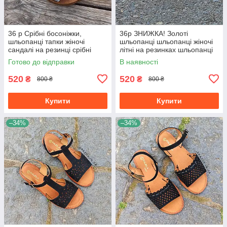
36 р Срібні босоніжки,
36р ЗНИЖКА! Золоті
шльопанці тапки жіночі
шльопанці шльопанці жіночі
сандалі на резинці срібні
літні на резинках шльопанці
босоніжки шльопанці тапки
шльопанці золотисті
Готово до відправки
В наявності
сандалі
520
520
₴
₴
800 ₴
800 ₴
Купити
Купити
–34%
–34%