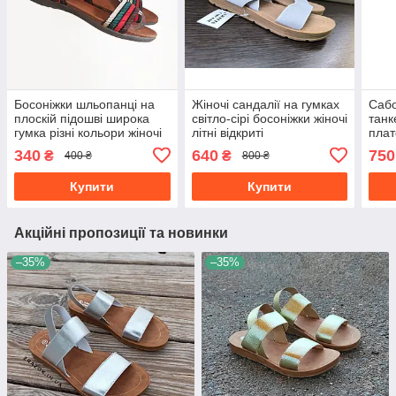
Босоніжки шльопанці на
Жіночі сандалії на гумках
Сабо
плоскій підошві широка
світло-сірі босоніжки жіночі
танк
гумка різні кольори жіночі
літні відкриті
плат
візе
340
640
750
₴
₴
400 ₴
800 ₴
босо
Купити
Купити
Акційні пропозиції та новинки
–35%
–35%