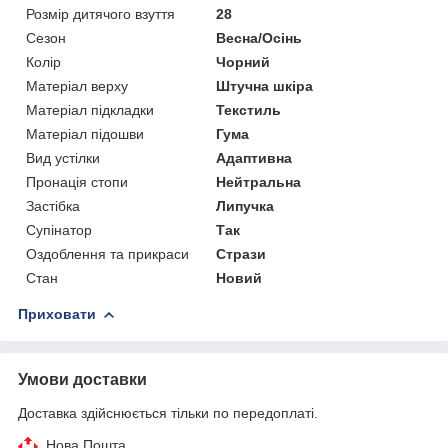
Розмір дитячого взуття
28
Сезон
Весна/Осінь
Колір
Чорний
Матеріал верху
Штучна шкіра
Матеріал підкладки
Текстиль
Матеріал підошви
Гума
Вид устілки
Адаптивна
Пронація стопи
Нейтральна
Застібка
Липучка
Супінатор
Так
Оздоблення та прикраси
Стрази
Стан
Новий
Приховати
Умови доставки
Доставка здійснюється тільки по передоплаті.
Нова Пошта