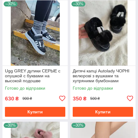
–30%
–30%
Ugg GREY дутики СЕРЫЕ с
Дитячі капці Autolady ЧОРНІ
опушкой с буквами на
велюрові з вушками та
высокой подошве
хутряними бумбонами
непромокаемые зимние
дівчаткам
Готово до відправки
Готово до відправки
630
350
₴
₴
900 ₴
500 ₴
Купити
Купити
–30%
–30%