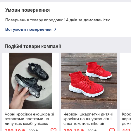
Умови повернення
Повернення товару впродовж 14 днів за домовленістю
Всі умови повернення
Подібні товари компанії
Чорні кросівки екошкіра зі
Червоні шкарпетки дитячі
Крос
вставками паєтками на
кросівки на шнурках літні
чорні
липучках комбі унісекс
сітка текстиль nike air
демі
дитячі демісезон
presto дитячі літні кросівки
осінн
359,10
359,10
441