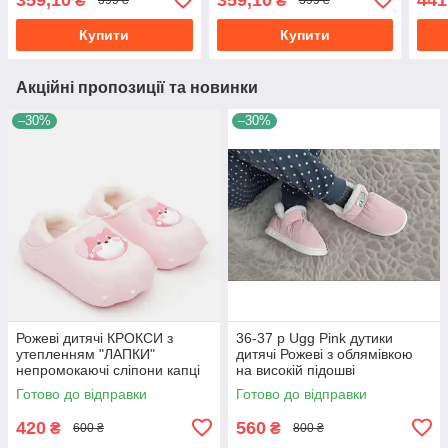
₴
₴
399 ₴
399 ₴
червоні
Купити
Купити
Акційні пропозиції та новинки
–30%
–30%
Рожеві дитячі КРОКСИ з
36-37 р Ugg Pink дутики
утепленням "ЛАПКИ"
дитячі Рожеві з облямівкою
непромокаючі сліпони капці
на високій підошві
для вулиці осінь зима
непромокальні зимові
Готово до відправки
Готово до відправки
420
560
₴
₴
600 ₴
800 ₴