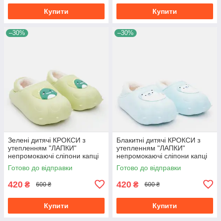
Купити
Купити
–30%
–30%
Зелені дитячі КРОКСИ з
Блакитні дитячі КРОКСИ з
утепленням "ЛАПКИ"
утепленням "ЛАПКИ"
непромокаючі сліпони капці
непромокаючі сліпони капці
для вулиці осінь зима
для вулиці осінь зима
Готово до відправки
Готово до відправки
420
420
₴
₴
600 ₴
600 ₴
Купити
Купити