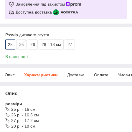
Замовлення під захистом
Доступна доставка
Розмір дитячого взуття
28
25
26
28 - 18 см
27
В наявності
Опис
Характеристики
Доставка
Оплата
Умови 
Опис
розміри
🏷️ 25 р - 16 см
🏷️ 26 р - 16.5 см
🏷️ 27 р - 17.2 см
🏷️ 28 р - 18 см