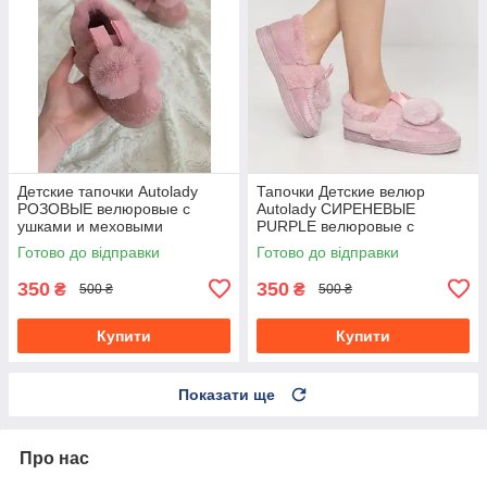
Детские тапочки Autolady
Тапочки Детские велюр
РОЗОВЫЕ велюровые с
Autolady СИРЕНЕВЫЕ
ушками и меховыми
PURPLE велюровые с
бумбонами девочкам
ушками и меховыми
Готово до відправки
Готово до відправки
бумбонами девочкам
350
350
₴
₴
500 ₴
500 ₴
Купити
Купити
Показати ще
Про нас