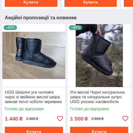
Купити
Купити
Акційні пропозиції та новинки
–40%
–40%
UGG Шкіряні уги чоловічі
Уги високі Чорні натуральна
чорні зі змійкою високі шкіра
шкіра та натуральне хутро
зимові теплі чоботи черевики
UGG унісекс напівчоботи
великі розміри Зима
Готово до відправки
Готово до відправки
1 440
1 500
₴
₴
2 400 ₴
2 500 ₴
Купити
Купити