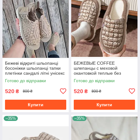
Бежеві відкриті шльопанці
БЕЖЕВЫЕ COFFEE
босоніжки шльопанці тапки
шлепанцы с меховой
плетінки сандалі літні унісекс
окантовкой теплые без
2023
задника зимние тапочки
Готово до відправки
Готово до відправки
унисекс
520
520
₴
₴
800 ₴
800 ₴
Купити
Купити
–35%
–35%