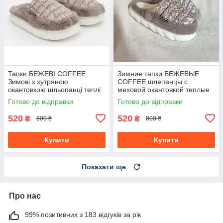
Тапки БЕЖЕВІ COFFEE
Зимние тапки БЕЖЕВЫЕ
Зимові з хутряною
COFFEE шлепанцы с
окантовкою шльопанці теплі
меховой окантовкой теплые
унісекс
без задника унисекс
Готово до відправки
Готово до відправки
520
520
₴
₴
800 ₴
800 ₴
Купити
Купити
Показати ще
Про нас
99% позитивних з 183 відгуків за рік