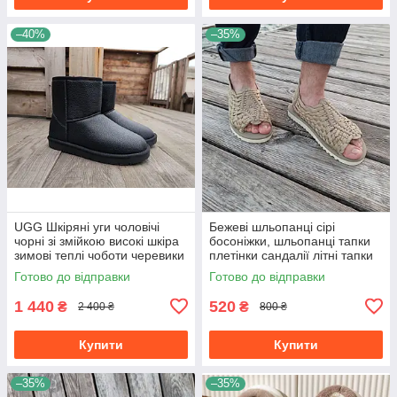
–40%
–35%
UGG Шкіряні уги чоловічі
Бежеві шльопанці сірі
чорні зі змійкою високі шкіра
босоніжки, шльопанці тапки
зимові теплі чоботи черевики
плетінки сандалії літні тапки
Готово до відправки
Готово до відправки
1 440
520
₴
₴
2 400 ₴
800 ₴
Купити
Купити
–35%
–35%