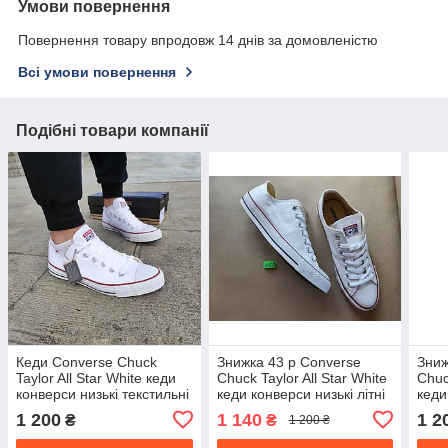
Умови повернення
Повернення товару впродовж 14 днів за домовленістю
Всі умови повернення
Подібні товари компанії
Кеди Converse Chuck
Знижка 43 р Converse
Зниж
Taylor All Star White кеди
Chuck Taylor All Star White
Chuc
конверси низькі текстильні
кеди конверси низькі літні
кеди
літні чоловічі
1 200
1 140
1 2
₴
₴
1 200 ₴