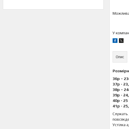
У компан
Опис
Розмірн
36р – 2
37р - 23
38р – 2
39р - 24
40р - 25
41р - 25
Служать 
повсякде
Устілка а