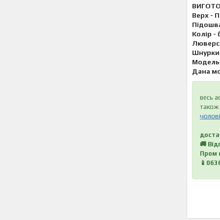
ВИГОТО
Верх - 
Підошва
Колір -
Люверси
Шнурки 
Модель 
Дана мо
весь а
також 
чолові
доста
🚚 Ві
Пром 
📱063