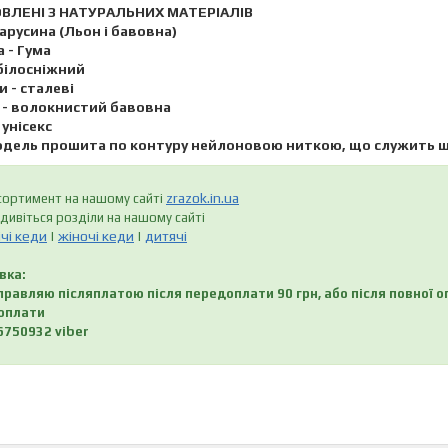
ВЛЕНІ З НАТУРАЛЬНИХ МАТЕРІАЛІВ
Парусина (Льон і бавовна)
 - Гума
 білосніжний
 - сталеві
- волокнистий бавовна
унісекс
дель прошита по контуру нейлоновою ниткою, що служить ще
zrazok.in.ua
сортимент на нашому сайті
дивіться розділи на нашому сайті
чі кеди
жіночі кеди
дитячі
|
|
вка:
дправляю післяплатою після передоплати 90 грн, або після повно
оплати
6750932 viber