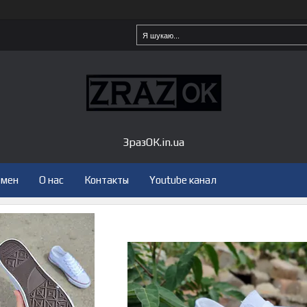
ЗразОК.in.ua
бмен
О нас
Контакты
Youtube канал