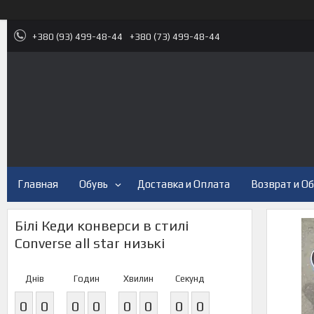
+380 (93) 499-48-44
+380 (73) 499-48-44
Главная
Обувь
Доставка и Оплата
Возврат и О
Білі Кеди конверси в стилі
Converse all star низькі
Днів
Годин
Хвилин
Секунд
0
0
0
0
0
0
0
0