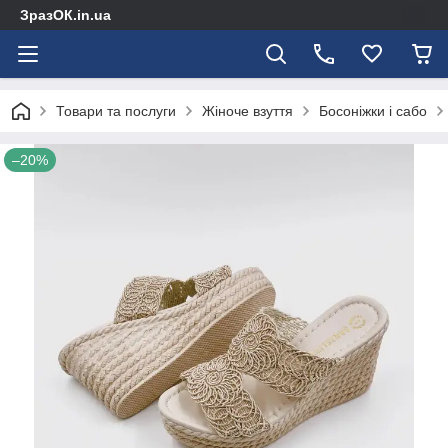
ЗразОК.in.ua
Товари та послуги
Жіноче взуття
Босоніжки і сабо
–20%