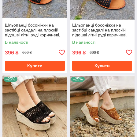
Шльопанці босоніжки на
Шльопанці босоніжки на
застібці сандалі на плоскій
застібці сандалі на плоскій
підошві літні руді коричневі,
підошві літні руді коричневі,
чорні з візерунком
чорні з візерунком
В наявності
В наявності
396
396
₴
₴
600 ₴
600 ₴
Купити
Купити
–25%
–25%