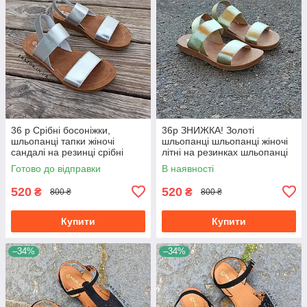
36 р Срібні босоніжки,
36р ЗНИЖКА! Золоті
шльопанці тапки жіночі
шльопанці шльопанці жіночі
сандалі на резинці срібні
літні на резинках шльопанці
босоніжки шльопанці тапки
шльопанці золотисті
Готово до відправки
В наявності
сандалі
520
520
₴
₴
800 ₴
800 ₴
Купити
Купити
–34%
–34%