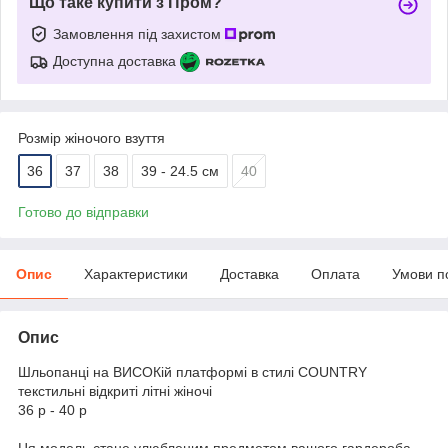
Що таке купити з Пром?
Замовлення під захистом
Доступна доставка
Розмір жіночого взуття
36
37
38
39 - 24.5 см
40
Готово до відправки
Опис
Характеристики
Доставка
Оплата
Умови п
Опис
Шльопанці на ВИСОКій платформі в стилі COUNTRY
текстильні відкриті літні жіночі
36 р - 40 р
Ця модель стане улюбленим предметом вашого гардероба.