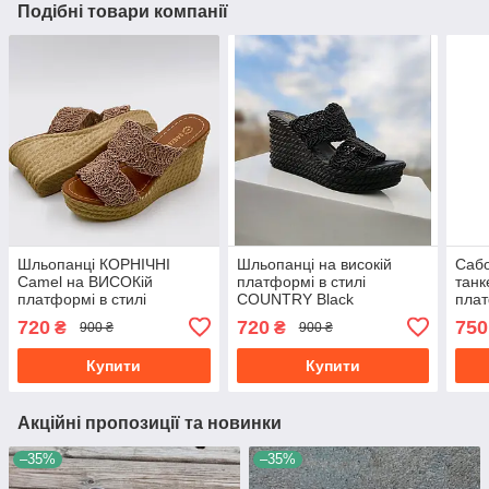
Подібні товари компанії
Шльопанці КОРНІЧНІ
Шльопанці на високій
Сабо
Camel на ВИСОКій
платформі в стилі
танк
платформі в стилі
COUNTRY Black
плат
COUNTRY текстильні сабо
текстильні сабо тапочки
візе
720
720
750
₴
₴
900 ₴
900 ₴
тапочки літні жіночі 2023
чорні жіночі
босо
Купити
Купити
Акційні пропозиції та новинки
–35%
–35%