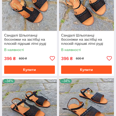
Сандалі Шльопанці
Сандалі Шльопанці
босоніжки на застібці на
босоніжки на застібці на
плоскій підошві літні руді
плоскій підошві літні руді
коричневі, чорні з візерунком
коричневі, чорні з візерунком
В наявності
В наявності
396
396
₴
₴
600 ₴
600 ₴
Купити
Купити
–34%
–34%