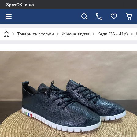
ЗразОК.in.ua
Товари та послуги
Жіноче взуття
Кеди (36 - 41р)