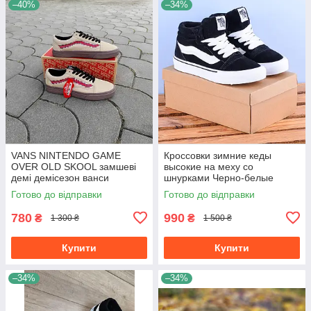
–40%
–34%
VANS NINTENDO GAME
Кроссовки зимние кеды
OVER OLD SKOOL замшеві
высокие на меху со
демі демісезон ванси
шнурками Черно-белые
нінтендо бежеві сірі
унисекс унисекс теплые
Готово до відправки
Готово до відправки
780
990
₴
₴
1 300 ₴
1 500 ₴
Купити
Купити
–34%
–34%