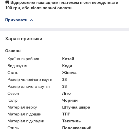
🚚 Відправляю накладним платежем після передоплати
100 грн, або після повної оплати.
Приховати
Характеристики
Основні
Країна виробник
Китай
Вид взуття
Кеди
Стать
Жіноча
Розмір чоловічого взуття
38
Розмір жіночого взуття
38
Сезон
Літо
Колір
Чорний
Матеріал верху
Штучна шкіра
Матеріал підошви
ТПР
Матеріал підкладки
Текстиль
Стиль
Повсякденний