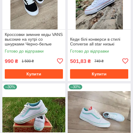
Кроссовки зимние кеды VANS
высокие на хутрі со
Кеди білі конверси в стилі
шнурками Черно-белые
Converse all star низькі
унисекс унисекс теплые
Готово до відправки
Готово до відправки
990
501,83
₴
₴
1 500 ₴
749 ₴
Купити
Купити
–30%
–30%