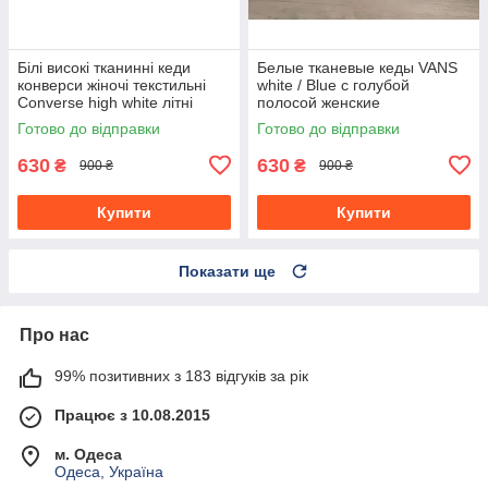
Білі високі тканинні кеди
Белые тканевые кеды VANS
конверси жіночі текстильні
white / Blue с голубой
Converse high white літні
полосой женские
текстильные весна- лето
Готово до відправки
Готово до відправки
630
630
₴
₴
900 ₴
900 ₴
Купити
Купити
Показати ще
Про нас
99% позитивних з 183 відгуків за рік
Працює з 10.08.2015
м. Одеса
Одеса, Україна