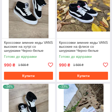
Кроссовки зимние кеды VANS
Кроссовки зимние кеды VANS
высокие на хутрі со
высокие на флисе со
шнурками Черно-белые
шнурками Черно-белые
унисекс унисекс теплые
унисекс унисекс теплые
Готово до відправки
Готово до відправки
990
990
₴
₴
1 500 ₴
1 500 ₴
Купити
Купити
–34%
–33%