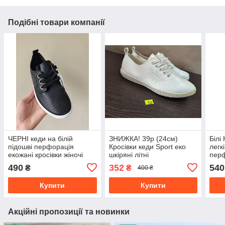
Подібні товари компанії
ЧЕРНІ кеди на білій
ЗНИЖКА! 39р (24см)
Білі
підошві перфорація
Кросівки кеди Sport еко
легк
екожані кросівки жіночі
шкіряні літні
пер
демісезон
490
352
540
₴
₴
400 ₴
Купити
Купити
Акційні пропозиції та новинки