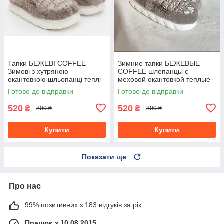
Тапки БЕЖЕВІ COFFEE
Зимние тапки БЕЖЕВЫЕ
Зимові з хутряною
COFFEE шлепанцы с
окантовкою шльопанці теплі
меховой окантовкой теплые
унісекс
без задника унисекс
Готово до відправки
Готово до відправки
520
520
₴
₴
800 ₴
800 ₴
Купити
Купити
Показати ще
Про нас
99% позитивних з 183 відгуків за рік
Працює з 10.08.2015