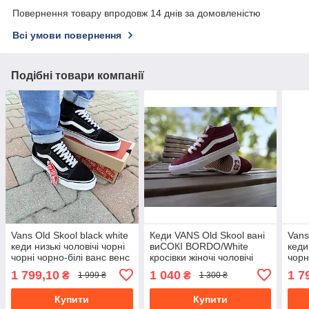
Повернення товару впродовж 14 днів за домовленістю
Всі умови повернення
Подібні товари компанії
Vans Old Skool black white
Кеди VANS Old Skool вані
Vans
кеди низькі чоловічі чорні
виСОКІ BORDO/White
кеди
чорні чорно-білі ванс венс
кросівки жіночі чоловічі
чорн
кеди демі демісезон
унісекс демісезон
демі
1 799,10
1 040
1 7
₴
₴
1 999 ₴
1 300 ₴
Купити
Купити