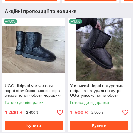
Акційні пропозиції та новинки
–40%
–40%
UGG Шкіряні уги чоловічі
Уги високі Чорні натуральна
чорні зі змійкою високі шкіра
шкіра та натуральне хутро
зимові теплі чоботи черевики
UGG унісекс напівчоботи
великі розміри Зима
Готово до відправки
Готово до відправки
1 440
1 500
₴
₴
2 400 ₴
2 500 ₴
Купити
Купити