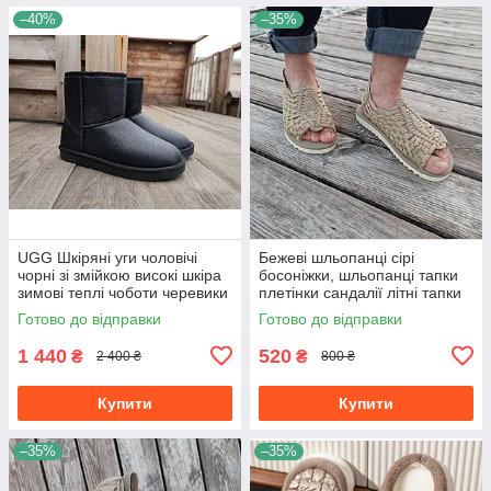
–40%
–35%
UGG Шкіряні уги чоловічі
Бежеві шльопанці сірі
чорні зі змійкою високі шкіра
босоніжки, шльопанці тапки
зимові теплі чоботи черевики
плетінки сандалії літні тапки
Готово до відправки
Готово до відправки
1 440
520
₴
₴
2 400 ₴
800 ₴
Купити
Купити
–35%
–35%