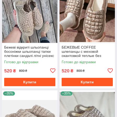
Бежеві відкриті шльопанці
БЕЖЕВЫЕ COFFEE
босоніжки шльопанці тапки
шлепанцы с меховой
плетінки сандалі літні унісекс
окантовкой теплые без
2023
задника зимние тапочки
Готово до відправки
Готово до відправки
унисекс
520
520
₴
₴
800 ₴
800 ₴
Купити
Купити
–35%
–35%