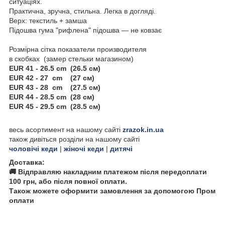
ситуаціях.
Практична, зручна, стильна. Легка в догляді.
Верх: текстиль + замша
Підошва гума "рифлена" підошва — не ковзає
Розмірна сітка показатели производителя
в скобках (замер стельки магазином)
EUR 41 - 26.5 cm (26.5 см)
EUR 42 - 27 cm (27 см)
EUR 43 - 28 cm (27.5 см)
EUR 44 - 28.5 cm (28 см)
EUR 45 - 29.5 cm (28.5 см)
весь асортимент на нашому сайті
zrazok.in.ua
також дивіться розділи на нашому сайті
чоловічі кеди
|
жіночі кеди
|
дитячі
Доставка:
🚚 Відправляю накладним платежом після передоплати
100 грн, або після повної оплати.
Також можете оформити замовлення за допомогою Пром
оплати