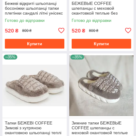
Бежеві відкриті шльопанці
БЕЖЕВЫЕ COFFEE
босоніжки шльопанці тапки
шлепанцы с меховой
плетінки сандалі літні унісекс
окантовкой теплые без
2023
задника зимние тапочки
Готово до відправки
Готово до відправки
унисекс
520
520
₴
₴
800 ₴
800 ₴
Купити
Купити
–35%
–35%
Тапки БЕЖЕВІ COFFEE
Зимние тапки БЕЖЕВЫЕ
Зимові з хутряною
COFFEE шлепанцы с
окантовкою шльопанці теплі
меховой окантовкой теплые