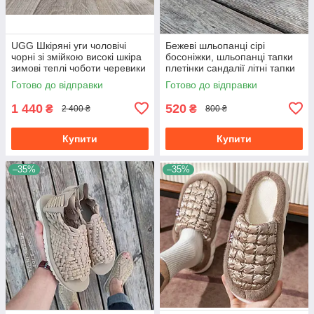
UGG Шкіряні уги чоловічі
Бежеві шльопанці сірі
чорні зі змійкою високі шкіра
босоніжки, шльопанці тапки
зимові теплі чоботи черевики
плетінки сандалії літні тапки
Готово до відправки
Готово до відправки
1 440
520
₴
₴
2 400 ₴
800 ₴
Купити
Купити
–35%
–35%