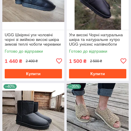
UGG Шкіряні уги чоловічі
Уги високі Чорні натуральна
чорні зі змійкою високі шкіра
шкіра та натуральне хутро
зимові теплі чоботи черевики
UGG унісекс напівчоботи
великі розміри Зима
Готово до відправки
Готово до відправки
1 440
1 500
₴
₴
2 400 ₴
2 500 ₴
Купити
Купити
–40%
–35%