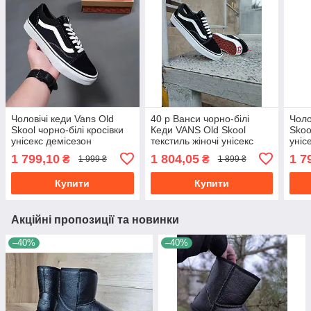
Чоловічі кеди Vans Old
40 р Ванси чорно-білі
Чоло
Skool чорно-білі кросівки
Кеди VANS Old Skool
Skoo
унісекс демісезон
текстиль жіночі унісекс
уніс
осін
1 799,10
1 804,05
1 7
₴
₴
1 999 ₴
1 899 ₴
Купити
Купити
Акційні пропозиції та новинки
–40%
–40%