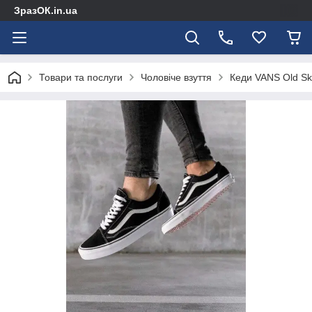
ЗразОК.in.ua
Товари та послуги
Чоловіче взуття
Кеди VANS Old Sko