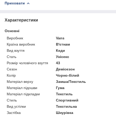
Приховати
Характеристики
Основні
Виробник
Vans
Країна виробник
В'єтнам
Вид взуття
Кеди
Стать
Унісекс
Розмір чоловічого взуття
43
Сезон
Демісезон
Колір
Чорно-білий
Матеріал верху
Замша/Текстиль
Матеріал підошви
Гума
Матеріал підкладки
Текстиль
Стиль
Спортивний
Вид устілки
Текстильна
Застібка
Шнурівка