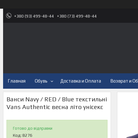
+380 (93) 499-48-44
+380 (73) 499-48-44
Главная
Обувь
Доставка и Оплата
Возврат и О
Ванси Navy / RED / Blue текстильні
Vans Authentic весна літо унісекс
Готово до відправки
Код:
В276