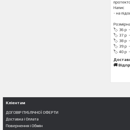
протект
Напис
- на підо
Розмірна
🏷️ 36 р 
🏷️ 37 р 
🏷️ 38 р 
🏷️ 39 р 
🏷️ 40 р 
Достав
🚚 Відп
Кліентам
ДОГОВІР ПУБЛІЧНОЇ ОФЕРТИ
Доставка і Оплата
Повернення і Обмін