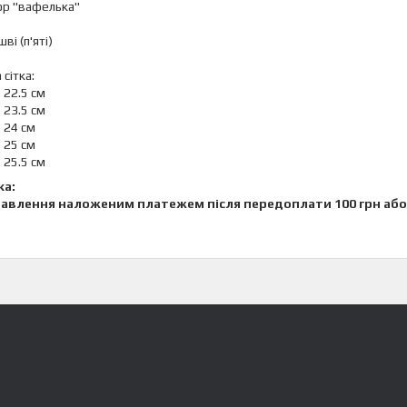
ор "вафелька"
шві (п'яті)
 сітка:
- 22.5 см
- 23.5 см
- 24 см
- 25 см
- 25.5 см
ка:
равлення наложеним платежем після передоплати 100 грн або 