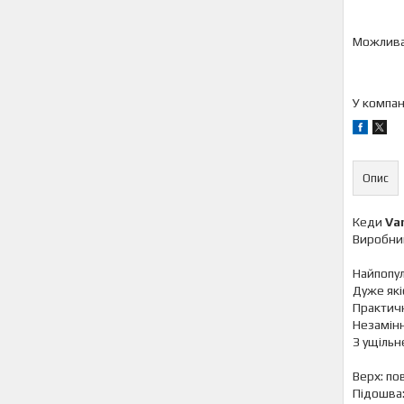
У компан
Опис
Кеди
Va
Виробни
Найпопул
Дуже які
Практичн
Незамінн
З ущільн
Верх: по
Підошва: