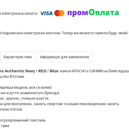
ії підключені електронні платежі. Тепер ви можете купити будь-який
Характеристики
Інформація для замовлення
ns Authentic Navy / RED / Blue
ванси КРАСНІ із СИНИМ на білій підошв
цтво В'єтнам
ярніша модель усіх сезонів!!
сне взуття знаменитого бренда!
е, зручне, стильне взуття.
а для прогулянок, занять спортом та інших повсякденних занять
еною п'ятою
вітропроникний текстиль
 гума