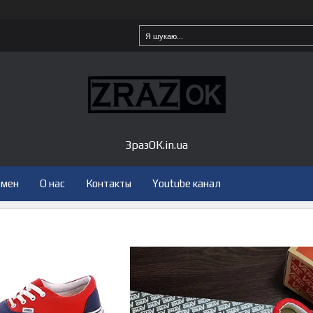
ЗразОК.in.ua
бмен
О нас
Контакты
Youtube канал