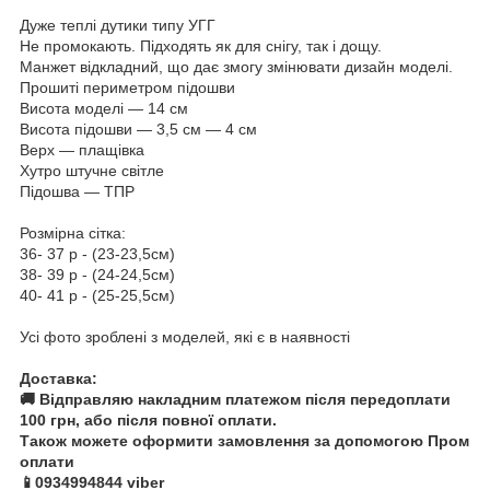
Дуже теплі дутики типу УГГ
Не промокають. Підходять як для снігу, так і дощу.
Манжет відкладний, що дає змогу змінювати дизайн моделі.
Прошиті периметром підошви
Висота моделі — 14 см
Висота підошви — 3,5 см — 4 см
Верх — плащівка
Хутро штучне світле
Підошва — ТПР
Розмірна сітка:
36- 37 р - (23-23,5см)
38- 39 р - (24-24,5см)
40- 41 р - (25-25,5см)
Усі фото зроблені з моделей, які є в наявності
Доставка:
🚚 Відправляю накладним платежом після передоплати
100 грн, або після повної оплати.
Також можете оформити замовлення за допомогою Пром
оплати
📱0934994844 viber