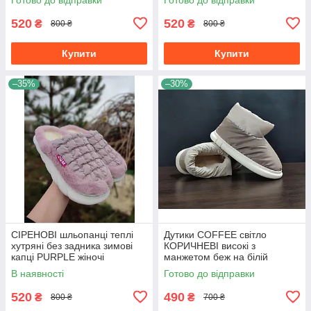
520
520
₴
₴
800 ₴
800 ₴
Купити
Купити
–35%
–30%
СІРЕНОВІ шльопанці теплі
Дутики COFFEE світло
хутряні без задника зимові
КОРИЧНЕВІ високі з
капці PURPLE жіночі
манжетом беж на білій
підошві жіночі без застібки
В наявності
Готово до відправки
непромокальні
520
490
₴
₴
800 ₴
700 ₴