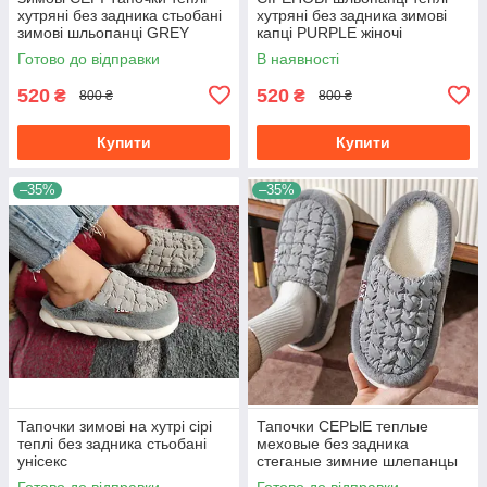
хутряні без задника стьобані
хутряні без задника зимові
зимові шльопанці GREY
капці PURPLE жіночі
унісекс
Готово до відправки
В наявності
520
520
₴
₴
800 ₴
800 ₴
Купити
Купити
–35%
–35%
Тапочки зимові на хутрі сірі
Тапочки СЕРЫЕ теплые
теплі без задника стьобані
меховые без задника
унісекс
стеганые зимние шлепанцы
GREY унисекс 40-45 рр
Готово до відправки
Готово до відправки