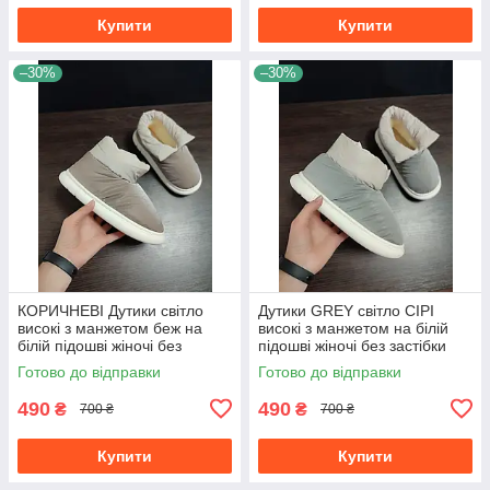
Купити
Купити
–30%
–30%
КОРИЧНЕВІ Дутики світло
Дутики GREY світло СІРІ
високі з манжетом беж на
високі з манжетом на білій
білій підошві жіночі без
підошві жіночі без застібки
застібки непромокальні
непромокальні
Готово до відправки
Готово до відправки
COFFEE
490
490
₴
₴
700 ₴
700 ₴
Купити
Купити