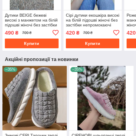
Дутики BEIGE бежеві
Сірі дутики екошкіра високі
Роже
високі з манжетом на білій
на білій підошві жіночі без
манж
підошві жіночі без застібки
застібки непромокаючі
жіно
непромокаючі
GREY
непр
490
420
420
₴
₴
700 ₴
700 ₴
Купити
Купити
Акційні пропозиції та новинки
–35%
–35%
Зимові СЕРІ Тапочки теплі
СІРЕНОВІ шльопанці теплі