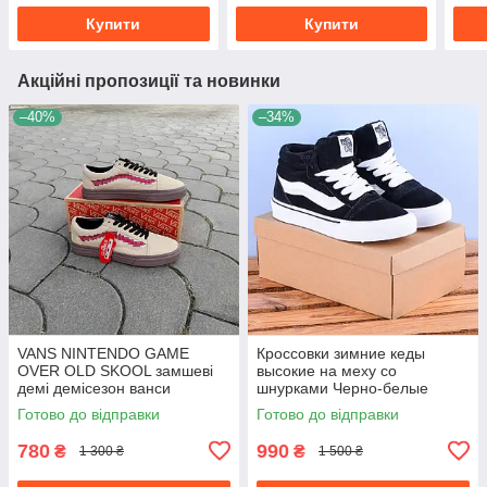
Купити
Купити
Акційні пропозиції та новинки
–40%
–34%
VANS NINTENDO GAME
Кроссовки зимние кеды
OVER OLD SKOOL замшеві
высокие на меху со
демі демісезон ванси
шнурками Черно-белые
нінтендо бежеві сірі
унисекс унисекс теплые
Готово до відправки
Готово до відправки
780
990
₴
₴
1 300 ₴
1 500 ₴