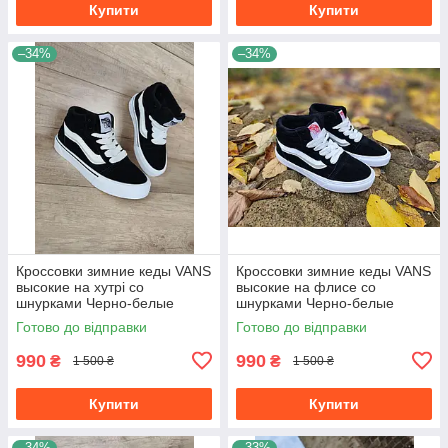
Купити
Купити
–34%
–34%
Кроссовки зимние кеды VANS
Кроссовки зимние кеды VANS
высокие на хутрі со
высокие на флисе со
шнурками Черно-белые
шнурками Черно-белые
унисекс унисекс теплые
унисекс унисекс теплые
Готово до відправки
Готово до відправки
990
990
₴
₴
1 500 ₴
1 500 ₴
Купити
Купити
–34%
–33%