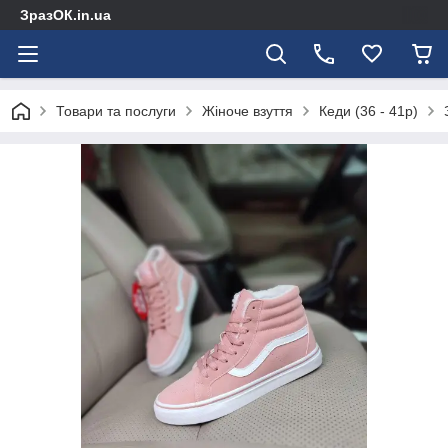
ЗразОК.in.ua
Товари та послуги
Жіноче взуття
Кеди (36 - 41р)