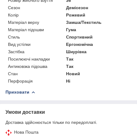
Розмір жіночого взуття
36
Сезон
Демісезон
Колір
Рожевий
Матеріал верху
Замша/Текстиль
Матеріал підошви
Гума
Стиль
Спортивний
Вид устілки
Ергономічна
Застібка
Шнурівка
Посилюючі накладки
Так
Антиковзка підошва
Так
Стан
Новий
Перфорація
Ні
Приховати
Умови доставки
Доставка здійснюється тільки по передоплаті.
Нова Пошта