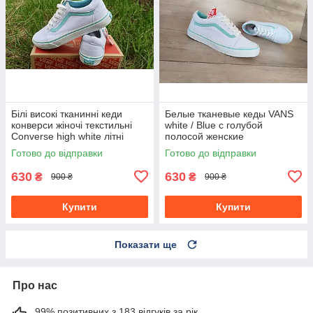
Білі високі тканинні кеди
Белые тканевые кеды VANS
конверси жіночі текстильні
white / Blue с голубой
Converse high white літні
полосой женские
текстильные весна- лето
Готово до відправки
Готово до відправки
630
630
₴
₴
900 ₴
900 ₴
Купити
Купити
Показати ще
Про нас
99% позитивних з 183 відгуків за рік