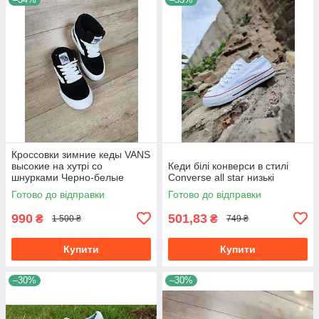
Кроссовки зимние кеды VANS
высокие на хутрі со
Кеди білі конверси в стилі
шнурками Черно-белые
Converse all star низькі
унисекс унисекс теплые
Готово до відправки
Готово до відправки
990
501,83
₴
₴
1 500 ₴
749 ₴
Купити
Купити
–30%
–30%