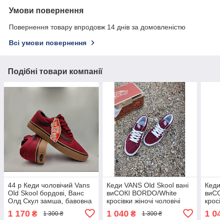
Умови повернення
Повернення товару впродовж 14 днів за домовленістю
Всі умови повернення
Подібні товари компанії
44 р Кеди чоловічий Vans
Кеди VANS Old Skool вані
Кеди
Old Skool бордові, Ванс
виСОКІ BORDO/White
виС
Олд Скул замша, бавовна
кросівки жіночі чоловічі
крос
кросівки
унісекс демісезон
уніс
1 170
1 040
1 0
₴
₴
1 300 ₴
1 300 ₴