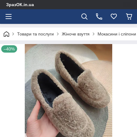
ЗразОК.in.ua
Товари та послуги
Жіноче взуття
Мокасини і сліпони
–40%