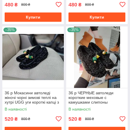
480
480
₴
₴
800 ₴
800 ₴
Купити
Купити
–35%
–35%
36 р Мокасини автоледі
36 р ЧЕРНЫЕ автоледи
жіночі чорні зимові теплі на
короткие меховые с
хутрі UGG уги короткі капці з
камушками слипоны
камінчиками
мокасины зимние угги
В наявності
В наявності
autoledy BLACK
520
520
₴
₴
800 ₴
800 ₴