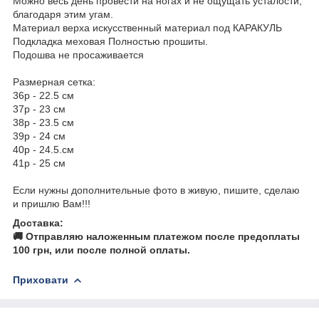
Можно весь день провести на ногах и не ощущать усталости,
благодаря этим угам.
Материал верха искусственный материал под КАРАКУЛЬ
Подкладка меховая Полностью прошиты.
Подошва не просаживается
Размерная сетка:
36р - 22.5 см
37р - 23 см
38р - 23.5 см
39р - 24 см
40р - 24.5.см
41р - 25 см
Еcли нужны дополнительные фото в живую, пишите, сделаю
и пришлю Вам!!!
Доставка:
🚚 Отправляю наложенным платежом после предоплаты
100 грн, или после полной оплаты.
Приховати