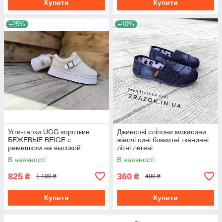
Купити
Купити
–25%
–10%
Угги-тапки UGG короткие
Джинсові сліпони мокасини
БЕЖЕВЫЕ BEIGE с
жіночі сині блакитні тканинні
ремешком на высокой
літні легені
подошве с утепленной
В наявності
В наявності
стелькой
825
360
₴
₴
1 100 ₴
400 ₴
Купити
Купити