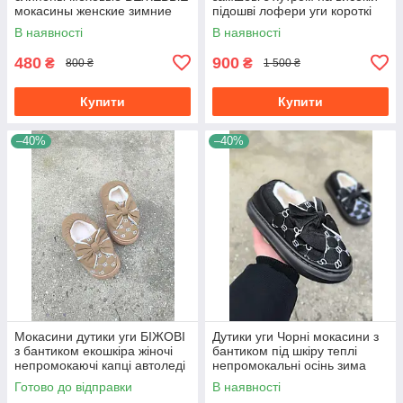
мокасины женские зимние
підошві лофери уги короткі
зима жіночі
В наявності
В наявності
480
900
₴
₴
800 ₴
1 500 ₴
Купити
Купити
–40%
–40%
Мокасини дутики уги БІЖОВІ
Дутики уги Чорні мокасини з
з бантиком екошкіра жіночі
бантиком під шкіру теплі
непромокаючі капці автоледі
непромокальні осінь зима
сліпони
жіночі
Готово до відправки
В наявності