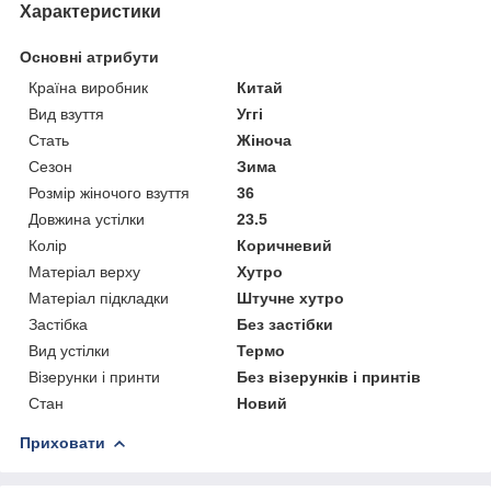
Характеристики
Основні атрибути
Країна виробник
Китай
Вид взуття
Уггі
Стать
Жіноча
Сезон
Зима
Розмір жіночого взуття
36
Довжина устілки
23.5
Колір
Коричневий
Матеріал верху
Хутро
Матеріал підкладки
Штучне хутро
Застібка
Без застібки
Вид устілки
Термо
Візерунки і принти
Без візерунків і принтів
Стан
Новий
Приховати