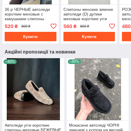
36 р ЧЕРНЫЕ автоледи
Слипоны женские зимние
РОЗ
короткие меховые с
автоледи (D) дутики
авто
камушками слипоны
меховые короткие угги
мехо
мокасины зимние угги
укороченные UGG
коро
520
560
480
₴
₴
800 ₴
800 ₴
autoledy BLACK
Купити
Купити
Акційні пропозиції та новинки
–40%
–40%
Автоледи угги короткие
Мокасини автоледі ЧОРНІ
слипоны меховые БЕЖЕВЫЕ
замшеві з хутром на високій