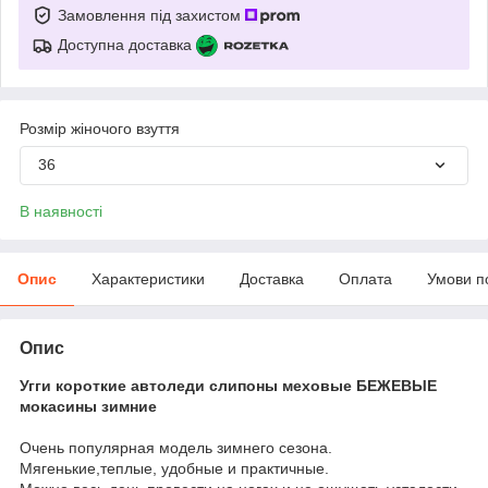
Замовлення під захистом
Доступна доставка
Розмір жіночого взуття
36
В наявності
Опис
Характеристики
Доставка
Оплата
Умови п
Опис
Угги короткие автоледи слипоны меховые БЕЖЕВЫЕ
мокасины зимние
Очень популярная модель зимнего сезона.
Мягенькие,теплые, удобные и практичные.