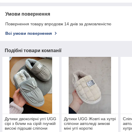
Умови повернення
Повернення товару впродовж 14 днів за домовленістю
Всі умови повернення
Подібні товари компанії
Дутики двоколірні уггі UGG
Дутики UGG Жовті на хутрі
Сліп
сірі з білим на сірій гнучкій
сліпони автоледі зимові
авто
високі підошві сліпони
міні уггі короткі
хутр