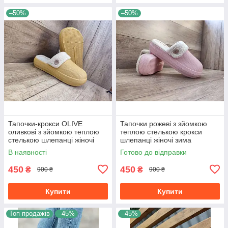
–50%
–50%
Тапочки-крокси OLIVE
Тапочки рожеві з зйомкою
оливкові з зйомкою теплою
теплою стелькою крокси
стелькою шлепанці жіночі
шлепанці жіночі зима
зима
В наявності
Готово до відправки
450
450
₴
₴
900 ₴
900 ₴
Купити
Купити
Топ продажів
–45%
–45%