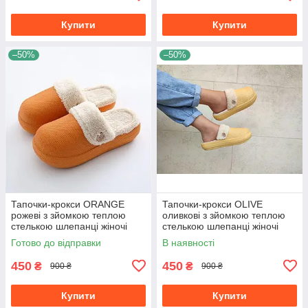
Купити
Купити
–50%
–50%
Тапочки-крокси ORANGE
Тапочки-крокси OLIVE
рожеві з зйомкою теплою
оливкові з зйомкою теплою
стелькою шлепанці жіночі
стелькою шлепанці жіночі
зима
зима
Готово до відправки
В наявності
450
450
₴
₴
900 ₴
900 ₴
Купити
Купити