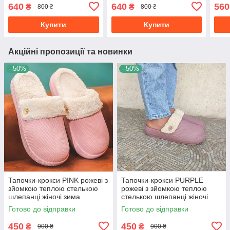
мокасни з хутром
укор
640
640
560
₴
₴
800 ₴
800 ₴
Купити
Купити
Акційні пропозиції та новинки
–50%
–50%
Тапочки-крокси PINK рожеві з
Тапочки-крокси PURPLE
зйомкою теплою стелькою
рожеві з зйомкою теплою
шлепанці жіночі зима
стелькою шлепанці жіночі
зима
Готово до відправки
Готово до відправки
450
450
₴
₴
900 ₴
900 ₴