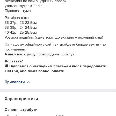
Всередині по всій внутрішній поверхні
утеплені хутром - плюш
Підошва – гума.
Розмірна сітка:
36-37р - 23-23,5см
38-39р - 24-24,5см
40-41р - 25-25,5см
Розміри подвійні. (саме тому що вказано у розмірній сітці)
На нашому офіційному сайті ви знайдете більше взуття - за
посиланням
А ще у нас є розділ розпродажів. Ось тут.
Доставка:
🚚 Відправляю накладним платежем після передоплати
100 грн, або після повної оплати.
Приховати
Характеристики
Основні атрибути