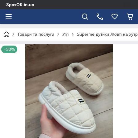
ЗразОК.in.ua
Товари та послуги
Уггі
Superme дутики Жовті на хутрі 
–30%