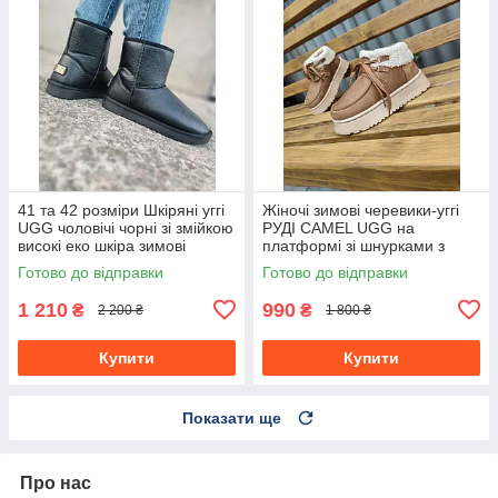
41 та 42 розміри Шкіряні уггі
Жіночі зимові черевики-уггі
UGG чоловічі чорні зі змійкою
РУДІ CAMEL UGG на
високі еко шкіра зимові
платформі зі шнурками з
черевики валянки теплі
манжеткою осінь
Готово до відправки
Готово до відправки
1 210
990
₴
₴
2 200 ₴
1 800 ₴
Купити
Купити
Показати ще
Про нас