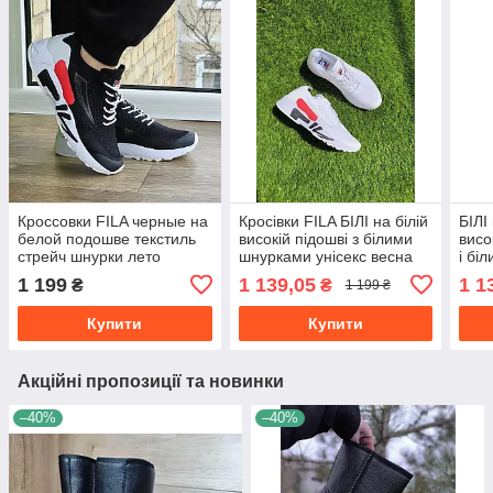
Кроссовки FILA черные на
Кросівки FILA БІЛІ на білій
БІЛІ
белой подошве текстиль
високій підошві з білими
висо
стрейч шнурки лето
шнурками унісекс весна
і бі
літо
текс
1 199
1 139,05
1 1
₴
₴
1 199 ₴
Купити
Купити
Акційні пропозиції та новинки
–40%
–40%