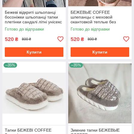
Бежеві відкриті шльопанці
БЕЖЕВЫЕ COFFEE
босоніжки шльопанці тапки
шлепанцы с меховой
плетінки сандалі літні унісекс
окантовкой теплые без
2023
задника зимние тапочки
Готово до відправки
Готово до відправки
унисекс
520
520
₴
₴
800 ₴
800 ₴
Купити
Купити
–35%
–35%
Тапки БЕЖЕВІ COFFEE
Зимние тапки БЕЖЕВЫЕ