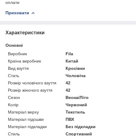
оплати
Приховати
Характеристики
Основні
Виробник
Fila
Країна виробник
Китай
Вид взуття
Кросівки
Стать
Чоловіча
Розмір чоловічого взуття
42
Розмір жіночого взуття
42
Сезон
Весна/Літо
Колір
Червоний
Матеріал верху
Текстиль
Матеріал підошви
ПВХ
Матеріал підкладки
Без підкладки
Стиль
Спортивний