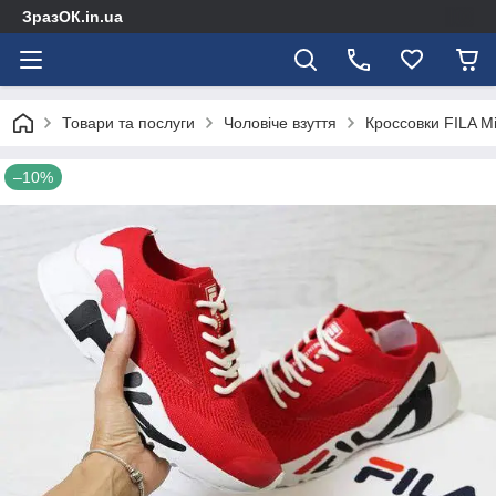
ЗразОК.in.ua
Товари та послуги
Чоловіче взуття
Кроссовки FILA 
–10%