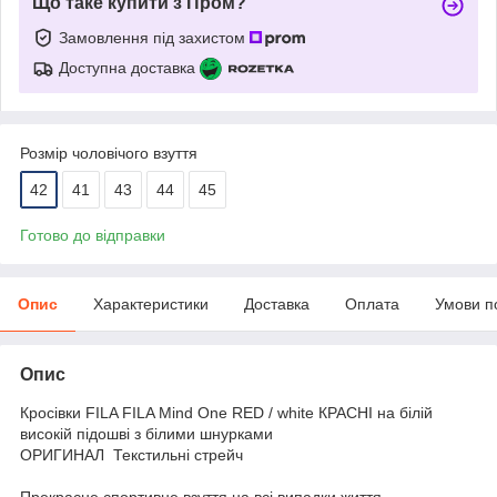
Що таке купити з Пром?
Замовлення під захистом
Доступна доставка
Розмір чоловічого взуття
42
41
43
44
45
Готово до відправки
Опис
Характеристики
Доставка
Оплата
Умови п
Опис
Кросівки FILA FILA Mind One RED / white КРАСНІ на білій
високій підошві з білими шнурками
ОРИГИНАЛ Текстильні стрейч
Прекрасне спортивне взуття на всі випадки життя