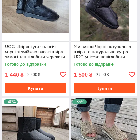
UGG Шкіряні уги чоловічі
Уги високі Чорні натуральна
чорні зі змійкою високі шкіра
шкіра та натуральне хутро
зимові теплі чоботи черевики
UGG унісекс напівчоботи
великі розміри Зима
Готово до відправки
Готово до відправки
1 440
1 500
₴
₴
2 400 ₴
2 500 ₴
Купити
Купити
–40%
–35%