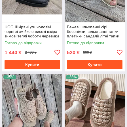
UGG Шкіряні уги чоловічі
Бежеві шльопанці сірі
чорні зі змійкою високі шкіра
босоніжки, шльопанці тапки
зимові теплі чоботи черевики
плетінки сандалії літні тапки
Готово до відправки
Готово до відправки
1 440
520
₴
₴
2 400 ₴
800 ₴
Купити
Купити
–35%
–35%