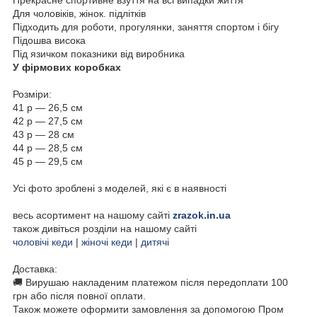
Для чоловіків, жінок. підлітків
Підходить для роботи, прогулянки, заняття спортом і бігу
Підошва висока
Під язичком показники від виробника
У фірмових коробках
Розміри:
41 р — 26,5 см
42 р — 27,5 см
43 р — 28 см
44 р — 28,5 см
45 р — 29,5 см
Усі фото зроблені з моделей, які є в наявності
весь асортимент на нашому сайті
zrazok.in.ua
також дивіться розділи на нашому сайті
чоловічі кеди
|
жіночі кеди
|
дитячі
Доставка:
🚚 Вирушаю накладеним платежом після передоплати 100
грн або після повної оплати.
Також можете оформити замовлення за допомогою Пром