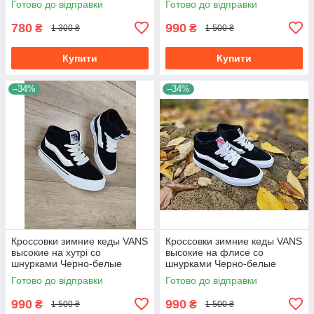
Готово до відправки
Готово до відправки
780
990
₴
₴
1 300 ₴
1 500 ₴
Купити
Купити
–34%
–34%
Кроссовки зимние кеды VANS
Кроссовки зимние кеды VANS
высокие на хутрі со
высокие на флисе со
шнурками Черно-белые
шнурками Черно-белые
унисекс унисекс теплые
унисекс унисекс теплые
Готово до відправки
Готово до відправки
990
990
₴
₴
1 500 ₴
1 500 ₴