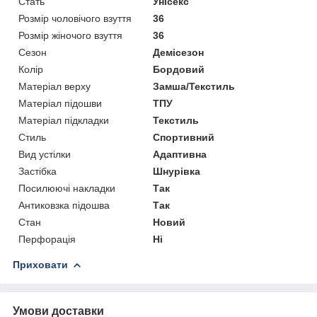
Стать
Унісекс
Розмір чоловічого взуття
36
Розмір жіночого взуття
36
Сезон
Демісезон
Колір
Бордовий
Матеріал верху
Замша/Текстиль
Матеріал підошви
ТПУ
Матеріал підкладки
Текстиль
Стиль
Спортивний
Вид устілки
Адаптивна
Застібка
Шнурівка
Посилюючі накладки
Так
Антиковзка підошва
Так
Стан
Новий
Перфорація
Ні
Приховати
Умови доставки