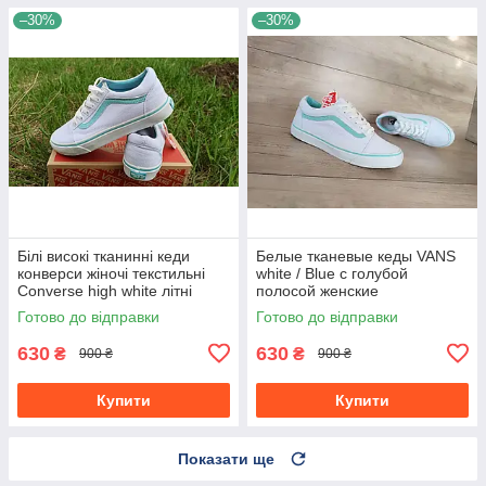
–30%
–30%
Білі високі тканинні кеди
Белые тканевые кеды VANS
конверси жіночі текстильні
white / Blue с голубой
Converse high white літні
полосой женские
текстильные весна- лето
Готово до відправки
Готово до відправки
630
630
₴
₴
900 ₴
900 ₴
Купити
Купити
Показати ще