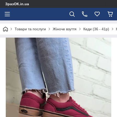
ЗразОК.in.ua
Товари та послуги
Жіноче взуття
Кеди (36 - 41р)