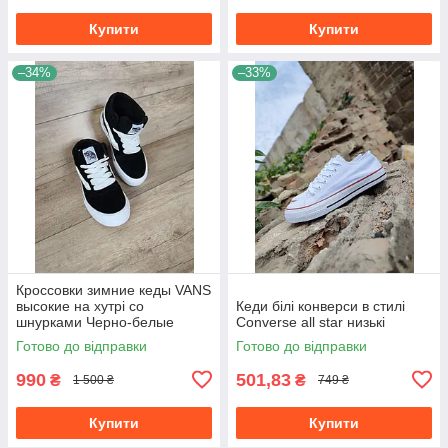
Купити
Купити
–34%
–33%
Кроссовки зимние кеды VANS
высокие на хутрі со
Кеди білі конверси в стилі
шнурками Черно-белые
Converse all star низькі
унисекс унисекс теплые
Готово до відправки
Готово до відправки
990
501,83
₴
₴
1 500 ₴
749 ₴
Купити
Купити