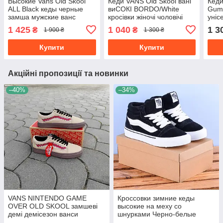
Высокие Vans Old Skool
Кеди VANS Old Skool вані
Кеди
ALL Black кеды черные
виСОКІ BORDO/White
Gum 
замша мужские ванс
кросівки жіночі чоловічі
уніс
демисезон унисекс
унісекс демісезон
1 425
1 040
1 3
₴
₴
1 900 ₴
1 300 ₴
Купити
Купити
Акційні пропозиції та новинки
–40%
–34%
VANS NINTENDO GAME
Кроссовки зимние кеды
OVER OLD SKOOL замшеві
высокие на меху со
демі демісезон ванси
шнурками Черно-белые
нінтендо бежеві сірі
унисекс унисекс теплые