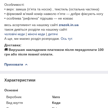
Особливості:
• верх: замша (п'ята та носок) , текстиль (остальна частина)
• фірмовий м'який комір навколо п'яти — добре фіксують ногу
• особлива "рифлена" підошва — не ковзає
весь асортимент на нашому сайті
zrazok.in.ua
також дивіться розділи на нашому сайті
чоловічі кеди
|
жіночі кеди
|
дитячі
А ще, ми маємо розділ розпродаж.
Ось тут.
Доставка:
🚚 Вирушаю накладеним платежом після передоплати 100
грн або після повної оплати.
Приховати
Характеристики
Основні
Виробник
Vans
Вид взуття
Кеди