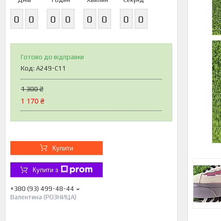
0
0
0
0
0
0
0
0
Готово до відправки
Код:
А249-C11
1 300 ₴
1 170 ₴
Купити
Купити з
+380 (93) 499-48-44
Валентина (РОЗНИЦА)