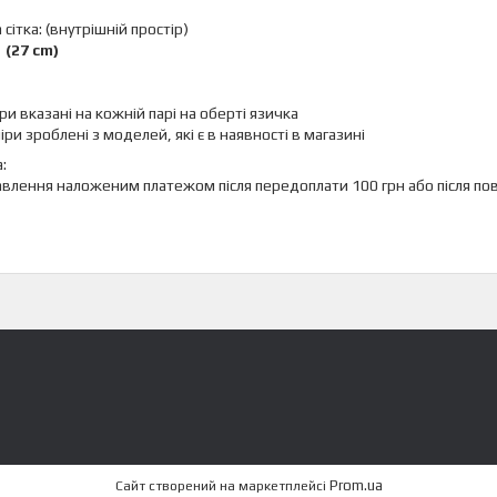
сітка: (внутрішній простір)
 (27 cm)
іри вказані на кожній парі на оберті язичка
ри зроблені з моделей, які є в наявності в магазині
:
авлення наложеним платежом після передоплати 100 грн або після пов
Prom.ua
Сайт створений на маркетплейсі