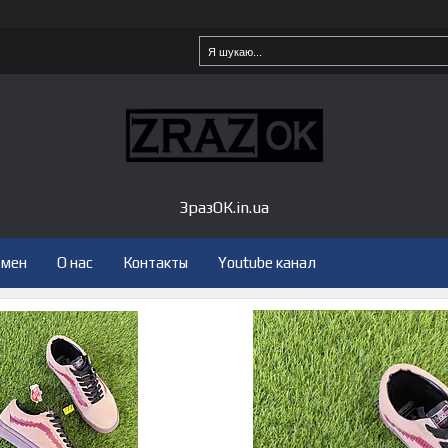
ЗразОК.in.ua
бмен
О нас
Контакты
Youtube канал