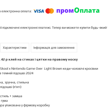
ії підключені електронні платежі. Тепер ви можете купити будь-який
Характеристики
Інформація для замовлення
42 р клей на стиках і цятки на правому носку
 Skool x Nintendo Game Over Light Brown кеди чоловічі кросівки
а темній підошві 2024
а, зручна, стильна
підошві (п'яті)
кстиль + замша
 гума
ра упакована у фірмову коробку