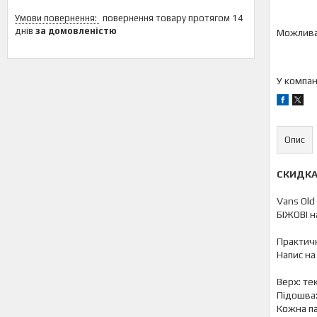
повернення товару протягом 14
днів
за домовленістю
У компан
Опис
СКИДКА 
Vans Old
БІЖОВІ н
Практичн
Напис на 
Верх: те
Підошва:
Кожна па