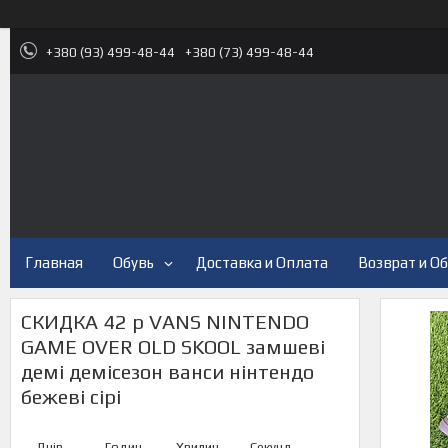
+380 (93) 499-48-44
+380 (73) 499-48-44
Главная
Обувь
Доставка и Оплата
Возврат и О
СКИДКА 42 р VANS NINTENDO
GAME OVER OLD SKOOL замшеві
демі демісезон ванси нінтендо
бежеві сірі
Днів
Годин
Хвилин
Секунд