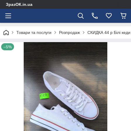
ЗразОК.in.ua
Товари та послуги
Розпродаж
СКИДКА 44 р Білі кеди 
–5%