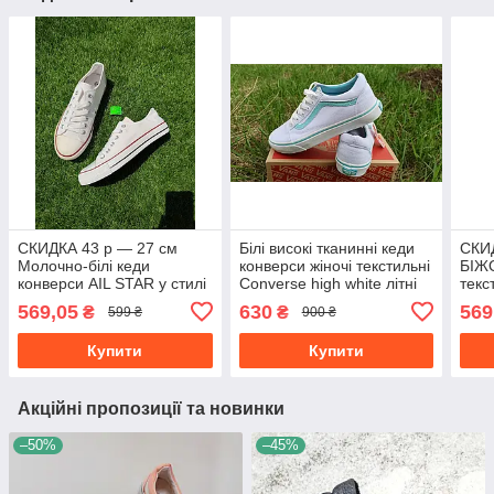
СКИДКА 43 р — 27 см
Білі високі тканинні кеди
СКИ
Молочно-білі кеди
конверси жіночі текстильні
БІЖ
конверси AIL STAR у стилі
Converse high white літні
текс
Converse унісекс
напи
569,05
630
569
₴
₴
599 ₴
900 ₴
крос
Купити
Купити
Акційні пропозиції та новинки
–50%
–45%