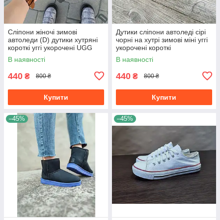
Сліпони жіночі зимові
Дутики сліпони автоледі сірі
автоледи (D) дутики хутряні
чорні на хутрі зимові міні уггі
короткі уггі укорочені UGG
укорочені короткі
чорні шльопанці
В наявності
В наявності
440
440
₴
₴
800 ₴
800 ₴
Купити
Купити
–45%
–45%