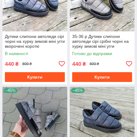
Дутики слипони автоледи сірі
35-36 р Дутики слипони
чорні на хурку зимові міні угги
автоледи сірі срібні чорні на
вкорочені короткі
хурку зимові міні угги
вкорочені короткі
В наявності
Готово до відправки
440
440
₴
₴
800 ₴
800 ₴
Купити
Купити
–45%
–45%