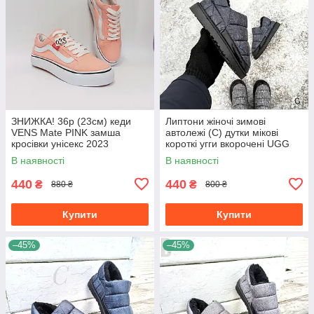
ЗНИЖКА! 36р (23см) кеди
Липтони жіночі зимові
VENS Mate PINK замша
автолежі (C) дутки мікові
кросівки унісекс 2023
короткі угги вкорочені UGG
чорні шлепки уггі чорнерії
В наявності
В наявності
440
440
₴
₴
880 ₴
800 ₴
Купити
Купити
–45%
–45%