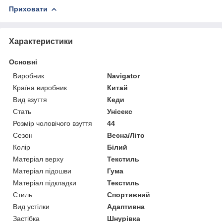
Приховати
Характеристики
Основні
Виробник
Navigator
Країна виробник
Китай
Вид взуття
Кеди
Стать
Унісекс
Розмір чоловічого взуття
44
Сезон
Весна/Літо
Колір
Білий
Матеріал верху
Текстиль
Матеріал підошви
Гума
Матеріал підкладки
Текстиль
Стиль
Спортивний
Вид устілки
Адаптивна
Застібка
Шнурівка