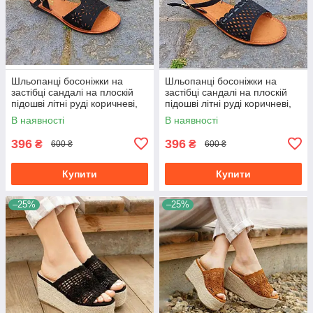
Шльопанці босоніжки на
Шльопанці босоніжки на
застібці сандалі на плоскій
застібці сандалі на плоскій
підошві літні руді коричневі,
підошві літні руді коричневі,
чорні з візерунком
чорні з візерунком
В наявності
В наявності
396
396
₴
₴
600 ₴
600 ₴
Купити
Купити
–25%
–25%