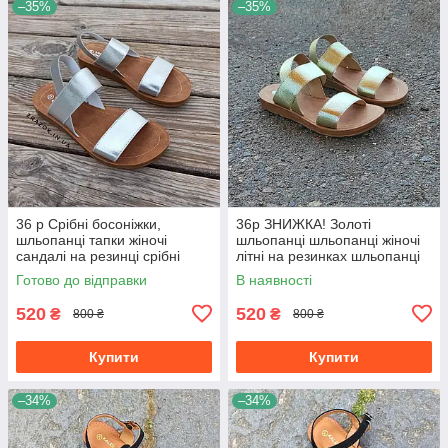
–35%
–35%
36 р Срібні босоніжки,
36р ЗНИЖКА! Золоті
шльопанці тапки жіночі
шльопанці шльопанці жіночі
сандалі на резинці срібні
літні на резинках шльопанці
босоніжки шльопанці тапки
шльопанці золотисті
Готово до відправки
В наявності
сандалі
520
520
₴
₴
800 ₴
800 ₴
Купити
Купити
–34%
–34%