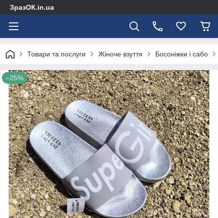
ЗразОК.in.ua
Товари та послуги
Жіноче взуття
Босоніжки і сабо
–25%