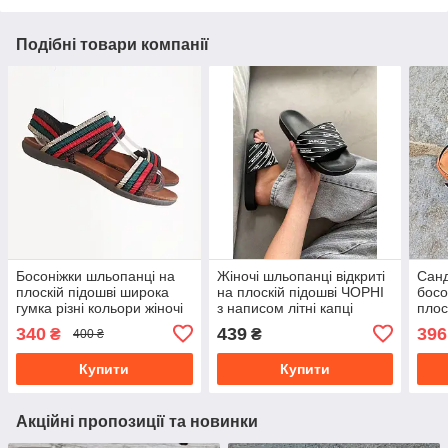
Подібні товари компанії
Босоніжки шльопанці на
Жіночі шльопанці відкриті
Санд
плоскій підошві широка
на плоскій підошві ЧОРНІ
босо
гумка різні кольори жіночі
з написом літні капці
плос
шльопанці сланці
кори
340
439
396
₴
₴
400 ₴
візе
Купити
Купити
Акційні пропозиції та новинки