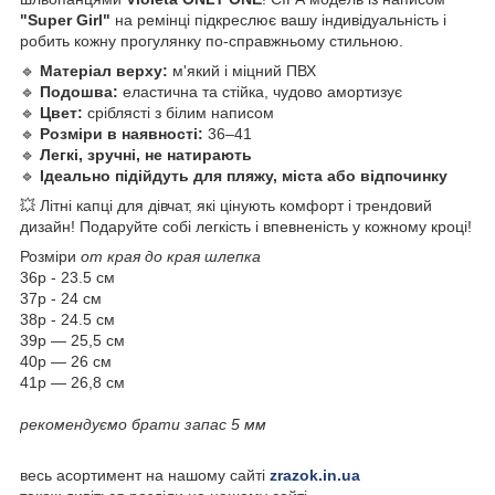
"Super Girl"
на ремінці підкреслює вашу індивідуальність і
робить кожну прогулянку по-справжньому стильною.
🔹
Матеріал верху:
м'який і міцний ПВХ
🔹
Подошва:
еластична та стійка, чудово амортизує
🔹
Цвет:
сріблясті з білим написом
🔹
Розміри в наявності:
36–41
🔹
Легкі, зручні, не натирають
🔹
Ідеально підійдуть для пляжу, міста або відпочинку
💥 Літні капці для дівчат, які цінують комфорт і трендовий
дизайн! Подаруйте собі легкість і впевненість у кожному кроці!
Розміри
от края до края шлепка
36р - 23.5 см
37р - 24 см
38р - 24.5 см
39р — 25,5 см
40р — 26 см
41р — 26,8 см
рекомендуємо брати запас 5 мм
весь асортимент на нашому сайті
zrazok.in.ua