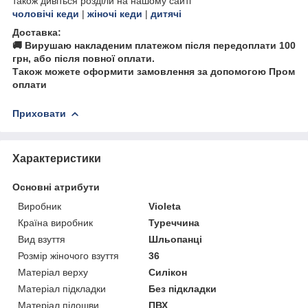
також дивіться розділи на нашому сайті
чоловічі кеди
|
жіночі кеди
|
дитячі
Доставка:
🚚 Вирушаю накладеним платежом після передоплати 100
грн, або після повної оплати.
Також можете оформити замовлення за допомогою Пром
оплати
Приховати
Характеристики
Основні атрибути
Виробник
Violeta
Країна виробник
Туреччина
Вид взуття
Шльопанці
Розмір жіночого взуття
36
Матеріал верху
Силікон
Матеріал підкладки
Без підкладки
Матеріал підошви
ПВХ