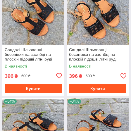
Сандалі Шльопанці
Сандалі Шльопанці
босоніжки на застібці на
босоніжки на застібці на
плоскій підошві літні руді
плоскій підошві літні руді
коричневі, чорні з візерунком
коричневі, чорні з візерунком
В наявності
В наявності
396
396
₴
₴
600 ₴
600 ₴
Купити
Купити
–34%
–34%