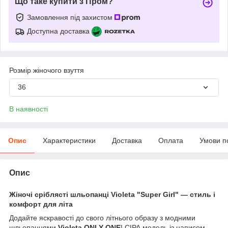
Що таке купити з Пром?
Замовлення під захистом
Доступна доставка
Розмір жіночого взуття
36
В наявності
Опис
Характеристики
Доставка
Оплата
Умови п
Опис
Жіночі сріблясті шльопанці Violeta "Super Girl" — стиль і
комфорт для літа
Додайте яскравості до свого літнього образу з модними
шльопанцями
Violeta ONLY ONE
! СІРА модель із написом