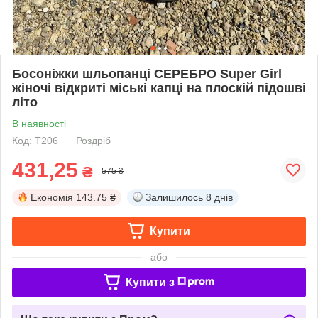
Босоніжки шльопанці СЕРЕБРО Super Girl
жіночі відкриті міські капці на плоскій підошві
літо
В наявності
Код: Т206
Роздріб
431,25
₴
575 ₴
Економія
143.75 ₴
Залишилось
8 днів
Купити
або
Купити з