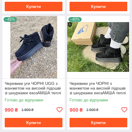
Купити
Купити
–45%
–40%
Черевики уги ЧОРНІ UGG з
Черевики уги ЧОРНІ з
манжетом на високій підошві
манжетом на високій підошві
зі шнурками екозАМША теплі
зі шнурками екозАМША теплі
жіночі зима
жіночі зима
Готово до відправки
Готово до відправки
990
900
₴
₴
1 800 ₴
1 500 ₴
Купити
Купити