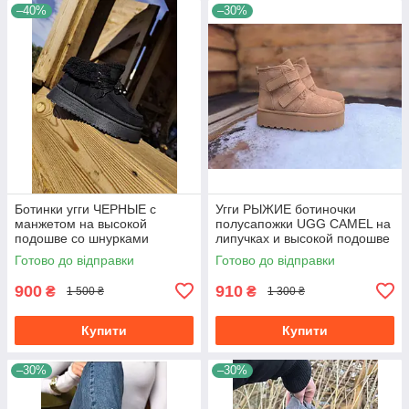
–40%
–30%
Ботинки угги ЧЕРНЫЕ с
Угги РЫЖИЕ ботиночки
манжетом на высокой
полусапожки UGG CAMEL на
подошве со шнурками
липучках и высокой подошве
экоЗАМША теплые женские
утепленые женские зимние ​​​​​​​
Готово до відправки
Готово до відправки
зима
LQD
900
910
₴
₴
1 500 ₴
1 300 ₴
Купити
Купити
–30%
–30%