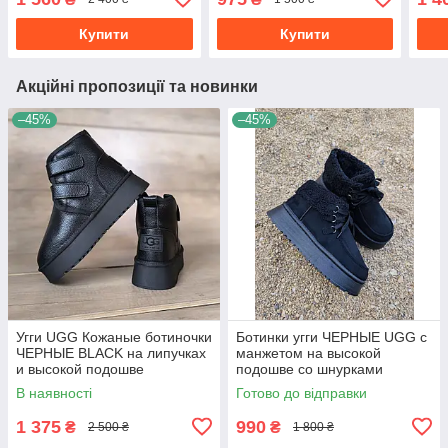
платформі жіночі зима
Купити
Купити
Акційні пропозиції та новинки
–45%
–45%
Угги UGG Кожаные ботиночки
Ботинки угги ЧЕРНЫЕ UGG с
ЧЕРНЫЕ BLACK на липучках
манжетом на высокой
и высокой подошве
подошве со шнурками
утепленые женские зимние
экоЗАМША теплые женские
В наявності
Готово до відправки
зима
1 375
990
₴
₴
2 500 ₴
1 800 ₴