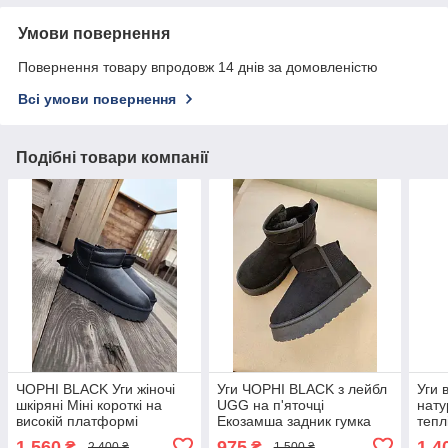
Умови повернення
Повернення товару впродовж 14 днів за домовленістю
Всі умови повернення
Подібні товари компанії
ЧОРНІ BLACK Уги жіночі
Уги ЧОРНІ BLACK з лейбл
Уги 
шкіряні Міні короткі на
UGG на п'яточці
нату
високій платформі
Екозамша задник гумка
тепл
черевики зима
напівчеревики на високій
1 560
975
1 4
₴
₴
2 400 ₴
1 500 ₴