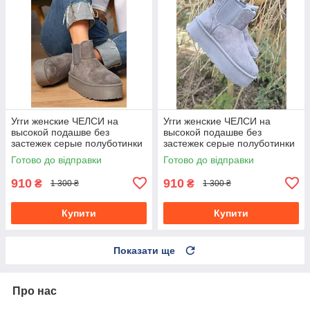
Угги женские ЧЕЛСИ на
Угги женские ЧЕЛСИ на
высокой подашве без
высокой подашве без
застежек серые полуботинки
застежек серые полуботинки
полусапожки утеплены
полусапожки утеплены
Готово до відправки
Готово до відправки
зимние
зимние
910
910
₴
₴
1 300 ₴
1 300 ₴
Купити
Купити
Показати ще
Про нас