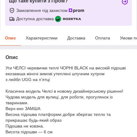
Що таке купити з Пром?
Замовлення під захистом
Доступна доставка
Опис
Характеристики
Доставка
Оплата
Умови п
Опис
Уги ЧЕЛСІ черевички теплі ЧОРНІ BLACK на високій підошві
екозамша жіночі зимові утеплені штучним хутром
з лейбл UGG на п'ятці
Класична модель Челсі в новому дизайнерському рішенні!
Чудова модель для вулиці, для роботи, прогулянок із
тваринами.
Верх-еко ЗАМША
Висока підошва платформи добре зберігає тепло та
прикрашає будь-який образ
Підошва не ковзна.
Висота підошви — 6 см