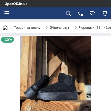
ЗразОК.in.ua
Товари та послуги
Жіноче взуття
Черевики (36 - 41р)
–30%