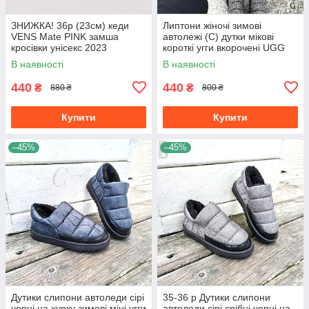
ЗНИЖКА! 36р (23см) кеди
Липтони жіночі зимові
VENS Mate PINK замша
автолежі (C) дутки мікові
кросівки унісекс 2023
короткі угги вкорочені UGG
чорні шлепки уггі чорнерії
В наявності
В наявності
440
440
₴
₴
880 ₴
800 ₴
Купити
Купити
–45%
–45%
Дутики слипони автоледи сірі
35-36 р Дутики слипони
чорні на хурку зимові міні угги
автоледи сірі срібні чорні на