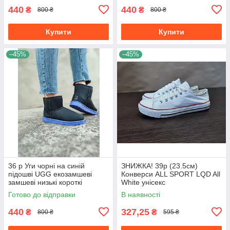
440
440
₴
₴
800 ₴
800 ₴
Купити
Купити
–45%
–45%
36 р Уги чорні на синій
ЗНИЖКА! 39р (23.5см)
підошві UGG екозамшеві
Конверси ALL SPORT LQD All
замшеві низькі короткі
White унісекс
черевики чоботи зимові
Готово до відправки
В наявності
440
327,25
₴
₴
800 ₴
595 ₴