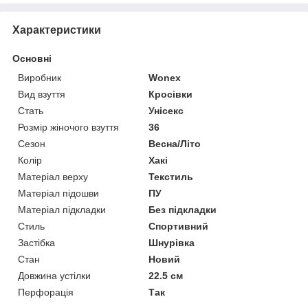
Характеристики
Основні
Виробник
Wonex
Вид взуття
Кросівки
Стать
Унісекс
Розмір жіночого взуття
36
Сезон
Весна/Літо
Колір
Хакі
Матеріал верху
Текстиль
Матеріал підошви
ПУ
Матеріал підкладки
Без підкладки
Стиль
Спортивний
Застібка
Шнурівка
Стан
Новий
Довжина устілки
22.5 см
Перфорація
Так