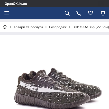
ЗразОК.in.ua
Товари та послуги
Розпродаж
ЗНИЖКА! 36р (22.5см) К