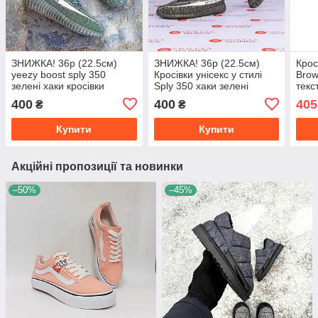
ЗНИЖКА! 36р (22.5см)
ЗНИЖКА! 36р (22.5см)
Крос
yeezy boost sply 350
Кросівки унісекс у стилі
Brow
зелені хаки кросівки
Sply 350 хаки зелені
текс
400
400
405
₴
₴
Купити
Купити
Акційні пропозиції та новинки
–50%
–45%