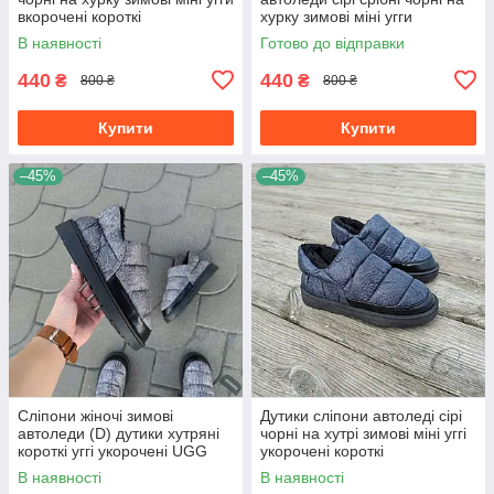
вкорочені короткі
хурку зимові міні угги
вкорочені короткі
В наявності
Готово до відправки
440
440
₴
₴
800 ₴
800 ₴
Купити
Купити
–45%
–45%
Сліпони жіночі зимові
Дутики сліпони автоледі сірі
автоледи (D) дутики хутряні
чорні на хутрі зимові міні уггі
короткі уггі укорочені UGG
укорочені короткі
чорні шльопанці
В наявності
В наявності