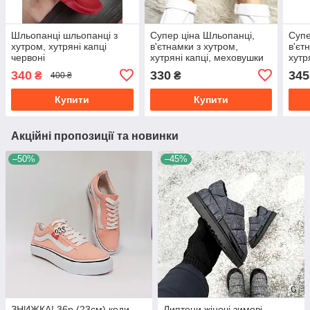
Шльопанці шльопанці з
Супер ціна Шльопанці,
Супе
хутром, хутряні капці
в'єтнамки з хутром,
в'єт
червоні
хутряні капці, меховушки
хутр
хакі оливкові
РОЖ
340
330
345
₴
₴
400 ₴
Купити
Купити
Акційні пропозиції та новинки
–50%
–45%
ЗНИЖКА! 36р (23см) кеди
Липтони жіночі зимові