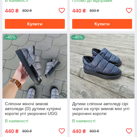
В наявності
Готово до відправки
440
440
₴
₴
800 ₴
800 ₴
Купити
Купити
–45%
–45%
Сліпони жіночі зимові
Дутики сліпони автоледі сірі
автоледи (D) дутики хутряні
чорні на хутрі зимові міні уггі
короткі уггі укорочені UGG
укорочені короткі
чорні шльопанці
В наявності
В наявності
440
440
₴
₴
800 ₴
800 ₴